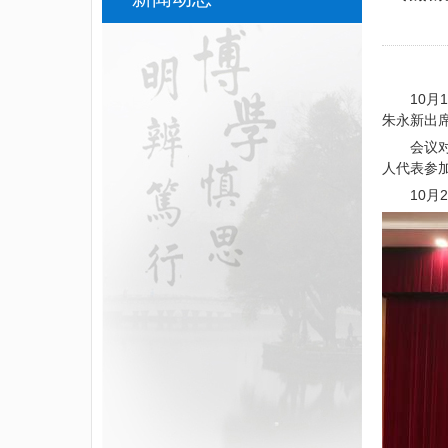
10
朱永新出
会议
人代表参
10