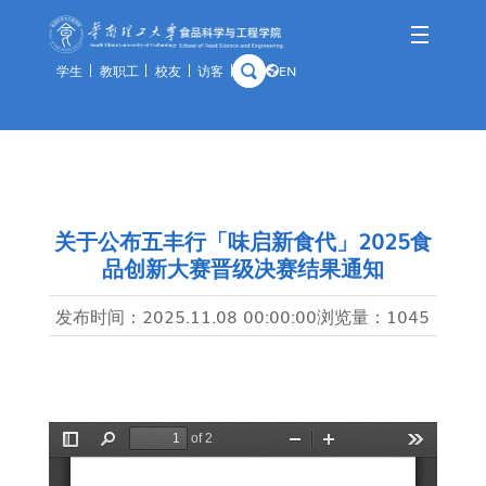
学生
教职工
校友
访客
EN
学院概况
师资队伍
人才培养
科学研究
国际交流
资产与实验
学院简介
队伍概况
本科生
科研概况
交流动态
通知公告
历史沿革
教师风采
研究生
科研基地
合作项目
规章制度
关于公布五丰行「味启新食代」2025食
品创新大赛晋级决赛结果通知
学院领导
荣休教师
留学生
科研团队
出访公示
办事指南
组织架构
教学实践基地
科研成果
教学中心
发布时间：
2025.11.08 00:00:00
浏览量：
1045
历任领导
分析中心
历史钩沉
安全管理
预约平台
特色资源