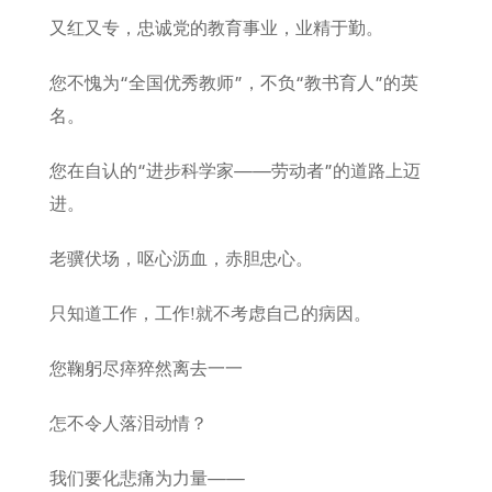
又红又专，忠诚党的教育事业，业精于勤。
您不愧为“全国优秀教师”，不负“教书育人”的英
名。
您在自认的“进步科学家——劳动者”的道路上迈
进。
老骥伏场，呕心沥血，赤胆忠心。
只知道工作，工作!就不考虑自己的病因。
您鞠躬尽瘁猝然离去一一
怎不令人落泪动情？
我们要化悲痛为力量——