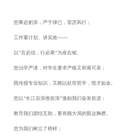
您事必躬亲，严于律已，雷厉风行；
工作重计划、讲实效——
以“言必信，行必果”为座右铭。
您治学严谨，对学生要求严格又和蔼可亲；
既传授专业知识，又晓以处世哲学，惜才如金。
您以“长江后浪推前浪”激励我们奋发前进；
教导我们团结互助，要有顾大局的豁达胸襟。
您为我们树立了榜样；