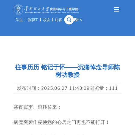
学生
教职工
校友
访客
EN
学院概况
师资队伍
人才培养
科学研究
国际交流
资产与实验
学院简介
队伍概况
本科生
科研概况
交流动态
通知公告
历史沿革
教师风采
研究生
科研基地
合作项目
规章制度
往事历历 铭记于怀——沉痛悼念导师陈
树功教授
学院领导
荣休教师
留学生
科研团队
出访公示
办事指南
组织架构
教学实践基地
科研成果
教学中心
发布时间：
2025.06.27 11:43:09
浏览量：
111
历任领导
分析中心
寒夜霹雳、噩耗传来：
历史钩沉
安全管理
预约平台
病魔突袭作梗使您的心房之门再也不能打开！
特色资源