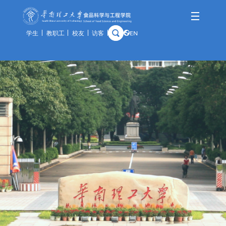
学生
教职工
校友
访客
EN
学院概况
师资队伍
人才培养
科学研究
国际交流
资产与实验
学院简介
队伍概况
本科生
科研概况
交流动态
通知公告
历史沿革
教师风采
研究生
科研基地
合作项目
规章制度
学院领导
荣休教师
留学生
科研团队
出访公示
办事指南
组织架构
教学实践基地
科研成果
教学中心
历任领导
分析中心
历史钩沉
安全管理
预约平台
特色资源