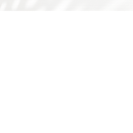
友情链接：
广东省食品学会
广东省科技厅
国家自然科学基金委
师德师风问题反映渠道
书记院长信箱
学校主页
学校门户
下载专区
华工食品学院
学院概况
师资队伍
人才培养
科学研究
国际交流
学院简介
队伍概况
本科生
科研概况
交流动态
历史沿革
教师风采
研究生
科研基地
合作项目