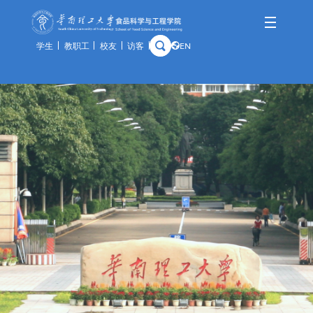
学生
教职工
校友
访客
EN
学院概况
师资队伍
人才培养
科学研究
国际交流
资产与实验
学院简介
队伍概况
本科生
科研概况
交流动态
通知公告
历史沿革
教师风采
研究生
科研基地
合作项目
规章制度
学院领导
荣休教师
留学生
科研团队
出访公示
办事指南
组织架构
教学实践基地
科研成果
教学中心
历任领导
分析中心
历史钩沉
安全管理
预约平台
特色资源