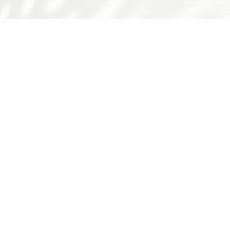
友情链接：
广东省食品学会
广东省科技厅
国家自然科学基金委
师德师风问题反映渠道
书记院长信箱
学校主页
学校门户
下载专区
华工食品学院
学院概况
师资队伍
人才培养
科学研究
国际交流
学院简介
队伍概况
本科生
科研概况
交流动态
历史沿革
教师风采
研究生
科研基地
合作项目