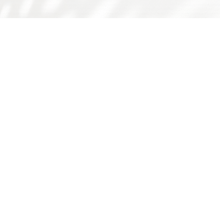
友情链接：
广东省食品学会
广东省科技厅
国家自然科学基金委
师德师风问题反映渠道
书记院长信箱
学校主页
学校门户
下载专区
华工食品学院
学院概况
师资队伍
人才培养
科学研究
国际交流
学院简介
队伍概况
本科生
科研概况
交流动态
历史沿革
教师风采
研究生
科研基地
合作项目