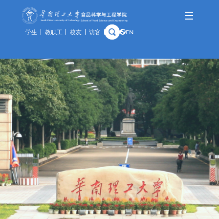
学生
教职工
校友
访客
EN
学院概况
师资队伍
人才培养
科学研究
国际交流
资产与实验
学院简介
队伍概况
本科生
科研概况
交流动态
通知公告
历史沿革
教师风采
研究生
科研基地
合作项目
规章制度
学院领导
荣休教师
留学生
科研团队
出访公示
办事指南
组织架构
教学实践基地
科研成果
教学中心
历任领导
分析中心
历史钩沉
安全管理
预约平台
特色资源