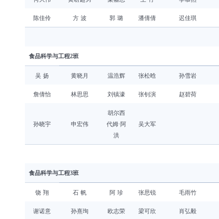
陈佳伶
方 波
郭 璐
潘倩倩
迟佳琪
食品科学与工程
2班
吴 扬
黄晓月
温浩辉
张松晗
孙雪岩
詹倩怡
林思思
刘镇濠
张钊演
赵碧荷
胡尔西
孙晓宇
申宏伟
阿
吴大军
代姆
·
洪
食品科学与工程
3班
饶 翔
石 帆
阿 珍
张思锐
毛雨竹
谢诺意
孙熹珣
欧志荣
梁可欣
肖弘毅