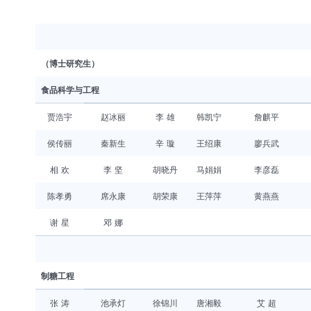
（博士研究生）
食品科学与工程
贾浩宇
赵冰丽
李 雄
韩凯宁
詹麒平
侯传丽
秦新生
辛 璇
王绍康
廖兵武
相 欢
李 坚
胡晓丹
马娟娟
李彦磊
陈孝勇
席永康
胡荣康
王萍萍
黄燕燕
谢 星
邓 娜
制糖工程
张 涛
池承灯
徐锦川
唐湘毅
艾 超