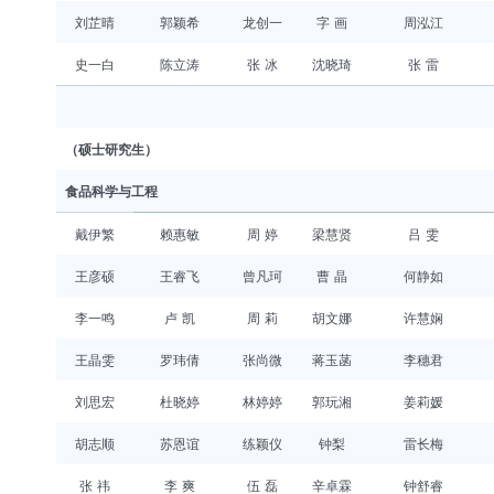
刘芷晴
郭颖希
龙创一
字 画
周泓江
史一白
陈立涛
张 冰
沈晓琦
张 雷
（硕士研究生）
食品科学与工程
戴伊繁
赖惠敏
周 婷
梁慧贤
吕 雯
王彦硕
王睿飞
曾凡珂
曹 晶
何静如
李一鸣
卢 凯
周 莉
胡文娜
许慧娴
王晶雯
罗玮倩
张尚微
蒋玉菡
李穗君
刘思宏
杜晓婷
林婷婷
郭玩湘
姜莉媛
胡志顺
苏恩谊
练颖仪
钟梨
雷长梅
张 祎
李 爽
伍 磊
辛卓霖
钟舒睿