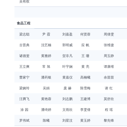
吴有权
食品工程
梁志聪
尹 霞
刘嘉盈
何贤蓉
周倩雯
古晋典
沈艺楠
郭明威
应 帆
张维捷
诸德斐
黄雅婷
贺非凡
王 珊
周玉静
王立爽
常 旭
叶宇娴
黄 亮
谭康维
曹家宁
潘药银
黄嘉仪
高楠曦
余苗苗
梁婉玲
吴娟
庞 赫
陈雪梅
谢 红
汪腾飞
黄艳蓉
刘志鹏
王建博
莫舒欣
涂 园
潘绮婷
文雨欣
李雯倩
程 瑶
罗伟斌
陈曦
刘星汶
黄玉婷
黎先锋