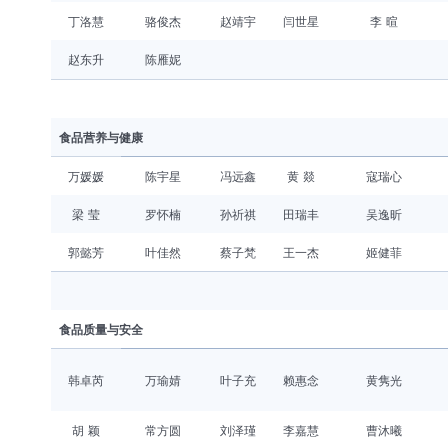
丁洛慧
骆俊杰
赵靖宇
闫世星
李 暄
赵东升
陈雁妮
食品营养与健康
万媛媛
陈宇星
冯远鑫
黄 燚
寇瑞心
梁 莹
罗怀楠
孙祈祺
田瑞丰
吴逸昕
郭懿芳
叶佳然
蔡子梵
王一杰
姬健菲
食品质量与安全
韩卓芮
万瑜婧
叶子充
赖惠念
黄隽光
胡 颖
常方圆
刘泽瑾
李嘉慧
曹沐曦