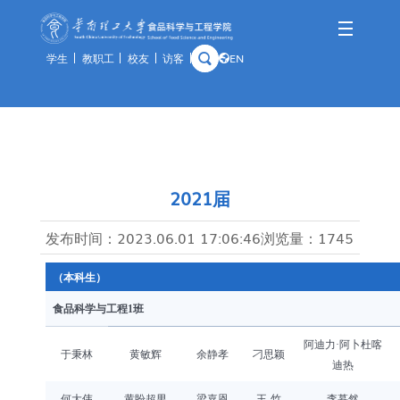
学生
教职工
校友
访客
EN
学院概况
师资队伍
人才培养
科学研究
国际交流
资产与实验
学院简介
队伍概况
本科生
科研概况
交流动态
通知公告
历史沿革
教师风采
研究生
科研基地
合作项目
规章制度
2021届
学院领导
荣休教师
留学生
科研团队
出访公示
办事指南
发布时间：
2023.06.01 17:06:46
浏览量：
1745
组织架构
教学实践基地
科研成果
教学中心
（本科生）
历任领导
分析中心
食品科学与工程
1班
历史钩沉
安全管理
阿卜杜喀
阿迪力
·
于秉林
黄敏辉
余静孝
刁思颖
预约平台
迪热
特色资源
何大伟
黄盼超男
梁嘉恩
王 竹
李慕然