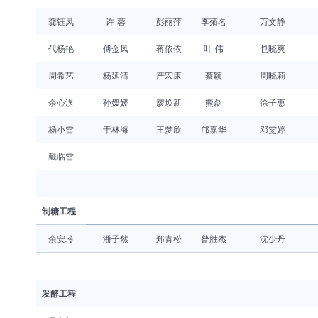
龚钰凤
许 蓉
彭丽萍
李菊名
万文静
代杨艳
傅金凤
蒋依依
叶 伟
乜晓爽
周希艺
杨延清
严宏康
蔡颖
周晓莉
余心淏
孙媛媛
廖焕新
熊磊
徐子惠
杨小雪
于林海
王梦欣
邝嘉华
邓雯婷
戴临雪
制糖工程
余安玲
潘子然
郑青松
昝胜杰
沈少丹
发酵工程