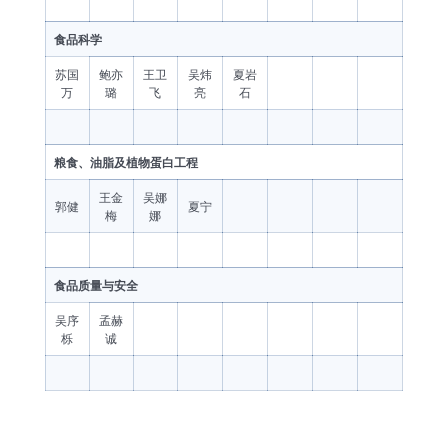
食品科学
苏国
鲍亦
王卫
吴炜
夏岩
万
璐
飞
亮
石
粮食、油脂及植物蛋白工程
王金
吴娜
郭健
夏宁
梅
娜
食品质量与安全
吴序
孟赫
栎
诚