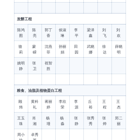
发酵工程
陈鸿
陈
郭丁
侯淑
李
梁泽
刘
刘
图
亮
香
琳
平
鑫
飞
欢
骆
蒙
沈燕
孙丽
田
武晓
徐
薛晓
莉
嵘
菲
娟
园
娜
达
明
姚明
张
祝智
静
卫
胜
粮食、油脂及植物蛋白工程
顾
黄科
蒋丽
李欣
李
丘
王
王
炜
礼
婷
荣
源
裕
程
杰
王玉
肖
杨
杨
张
张秀
张
郑二
珠
湘
瑾
淼
静
秀
烨
丽
周小
卓秀