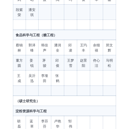
段紫
潘安
荣
琪
食品科学与工程（糖工程）
蔡锦
郭泽
韩佳
潘润
邱
王玙
余细
郑文
林
锋
声
全
凌
丰
禧
辉
董方
姜
茅
邱
王梦
赵景
佟心
马明
圆
锐
骏
俊
雪
阳
洁
松
王
吴沂
李垭
张
成
迅
田
鹤
（硕士研究生）
淀粉资源科学与工程
胡
蓝
李芬
卢艳
邹
磊
草
芬
华
伟