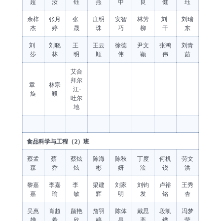
超
汝
钰
燕
中
良
健
珏
余梓
张月
张
庄明
安智
林芳
刘
刘瑞
杰
婷
晟
珠
巧
柳
干
东
刘
刘晓
王
王云
徐德
尹文
张鸿
刘青
莎
林
明
顺
伟
颖
伟
茹
艾合
拜尔
章
林宗
江·
旋
毅
吐尔
地
食品科学与工程（2）班
蔡孟
蔡
蔡炫
陈海
陈秋
丁度
何机
劳文
森
乔
炫
彬
妍
淦
锐
洪
黎嘉
李嘉
李
梁建
刘家
刘钧
卢裕
王秀
嘉
瑜
敏
辉
明
发
铭
杏
吴惠
肖超
颜艳
詹羽
陈体
戴思
段凯
冯梦
婵
希
欣
婷
昌
齐
铧
莹