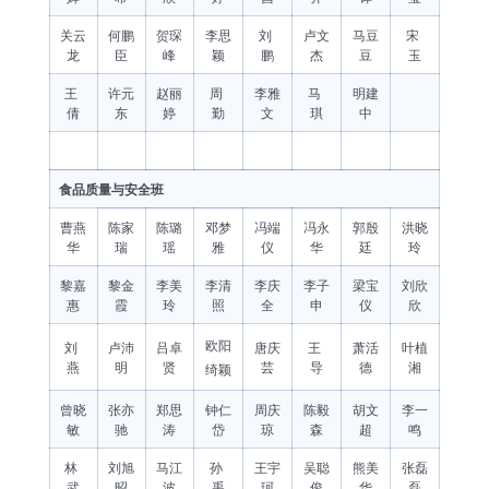
关云
何鹏
贺琛
李思
刘
卢文
马豆
宋
龙
臣
峰
颖
鹏
杰
豆
玉
王
许元
赵丽
周
李雅
马
明建
倩
东
婷
勤
文
琪
中
食品质量与安全班
曹燕
陈家
陈璐
邓梦
冯端
冯永
郭殷
洪晓
华
瑞
瑶
雅
仪
华
廷
玲
黎嘉
黎金
李美
李清
李庆
李子
梁宝
刘欣
惠
霞
玲
照
全
申
仪
欣
欧阳
刘
卢沛
吕卓
唐庆
王
萧活
叶植
燕
明
贤
芸
导
德
湘
绮颖
曾晓
张亦
郑思
钟仁
周庆
陈毅
胡文
李一
敏
驰
涛
岱
琼
森
超
鸣
林
刘旭
马江
孙
王宇
吴聪
熊美
张磊
武
昭
波
禹
珂
俊
华
磊