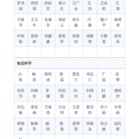
罗龙
苏郅
孙桂
唐小
王广
王
王佳
王
娟
珉
芳
红
会
浩
莉
琎
王娅
王玉
吴修
徐皎
徐文
闫
颜小
杨倩
琴
牛
东
云
鑫
鹏
平
倩
叶盼
曾婷
张媛
黄富
郑轶
成晓
方毅
薛良
盼
婷
媛
军
恒
维
斐
辰
食品科学
白
鲍
蔡明
蔡
曹亚
邓志
丁
高
盼
星
迪
蕊
兰
汇
超
擎
何其
何树
李
刘启
刘
刘艳
刘
潘柯
芳
珍
娜
莲
欣
丰
媛
伊
邱志
唐亚
万春
汪运
王彦
夏克
肖小
辛美
敏
楠
艳
明
蓉
胜
丽
丽
薛晓
杨春
杨
殷
源博
张丽
张少
赵红
丽
芳
恒
俊
恩
达
敏
辉