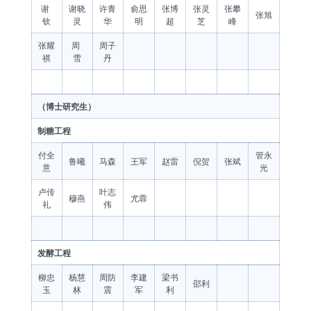
谢
谢晓
许青
俞思
张博
张灵
张攀
张旭
钦
灵
华
明
超
芝
峰
张耀
周
周子
祺
雪
丹
（博士研究生）
制糖工程
付全
管永
鲁曦
马森
王军
赵雷
倪贺
张斌
意
光
卢传
叶志
穆燕
尤蓉
礼
伟
发酵工程
柳忠
杨慧
周防
李建
梁书
邵利
玉
林
震
军
利