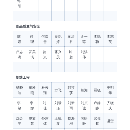
邹
阳
食品质量与安全
陈
何
何瑞
黄恺
蒋清
金一
李聪
李志
娜
理
雪
婷
君
琼
聪
英
卢志
罗美
曾
张兴
钟
刘洪
洪
琪
岚
茂
超
伟
制糖工程
畅晓
董玲
杜云
郭莎
姜明
方飞
贺湘
贾晓
洁
燕
翔
莎
华
李
李
刘
刘瑞
刘新
刘贞
卢静
齐晓
敏
娜
佳
瑾
雨
诚
静
庆
沈会
史文
孙炜
王晓
魏海
闻盼
武俊
谢贺
平
慧
炜
琴
柳
盼
超