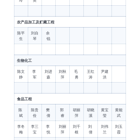
玲
英
农产品加工及贮藏工程
陈平
刘自
余
生
琴
锐
生物化工
陈文
李
刘进
刘秋
毛
王红
尹建
静
军
森
萍
勇
涛
洪
食品工程
陈
陈贵
樊
郭
胡丽
胡晓
黄宝
黄能
斌
佺
倩
睿
萍
溪
莹
武
李冬
李三
李
刘丽
刘千
刘
刘伟
刘玉
梅
宝
悦
萍
根
倩
兰
霞