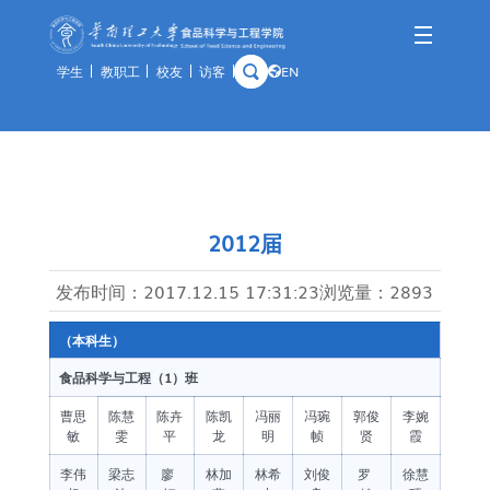
学生
教职工
校友
访客
EN
学院概况
师资队伍
人才培养
科学研究
国际交流
资产与实验
学院简介
队伍概况
本科生
科研概况
交流动态
通知公告
历史沿革
教师风采
研究生
科研基地
合作项目
规章制度
2012届
学院领导
荣休教师
留学生
科研团队
出访公示
办事指南
发布时间：
2017.12.15 17:31:23
浏览量：
2893
组织架构
教学实践基地
科研成果
教学中心
（本科生）
历任领导
分析中心
食品科学与工程（1）班
历史钩沉
安全管理
曹思
陈慧
陈卉
陈凯
冯丽
冯琬
郭俊
李婉
敏
雯
平
龙
明
帧
贤
霞
预约平台
李伟
梁志
廖
林加
林希
刘俊
罗
徐慧
特色资源