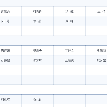
黄雄亮
刘晓肖
汤 虹
王 倩
阳 芳
杨 晶
周 峰
陈震东
邓西香
丁群文
段光慧
石伟健
谭梦珠
王丽英
魏月媛
刘礼崔
张 君