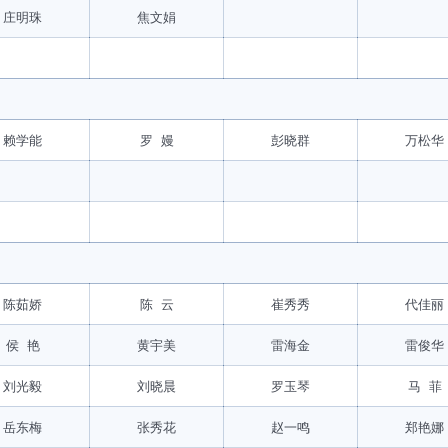
庄明珠
焦文娟
赖学能
罗 嫚
彭晓群
万松华
陈茹娇
陈 云
崔秀秀
代佳丽
侯 艳
黄宇美
雷海金
雷俊华
刘光毅
刘晓晨
罗玉琴
马 菲
岳东梅
张秀花
赵一鸣
郑艳娜