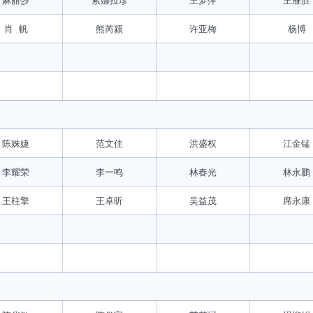
肖 帆
熊芮颍
许亚梅
杨博
陈姝婕
范文佳
洪盛权
江金锰
李耀荣
李一鸣
林春光
林永鹏
王柱擎
王卓昕
吴益茂
席永康