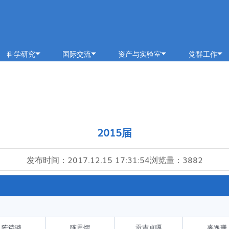
科学研究
国际交流
资产与实验室
党群工作
科研概况
交流动态
通知公告
党建概况
科研基地
合作项目
规章制度
党建通知
科研团队
出访公示
办事指南
党建动态
2015届
科研成果
教学中心
专题网站
分析中心
学习园地
发布时间：
2017.12.15 17:31:54
浏览量：
3882
安全管理
关工委
预约平台
特色资源
陈诗璐
陈思熠
贡吉卓嘎
辜逸珊