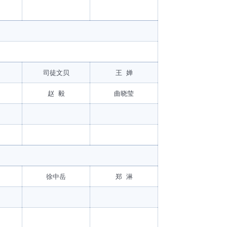
司徒文贝
王 婵
赵 毅
曲晓莹
徐中岳
郑 淋