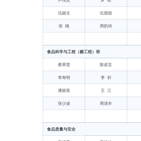
伍丽文
伍朋甜
张 桃
周韵诗
食品科学与工程（糖工程）班
蔡翠莹
陈诺言
李寿明
李 轩
潘丽英
王 江
张少波
周清丰
食品质量与安全