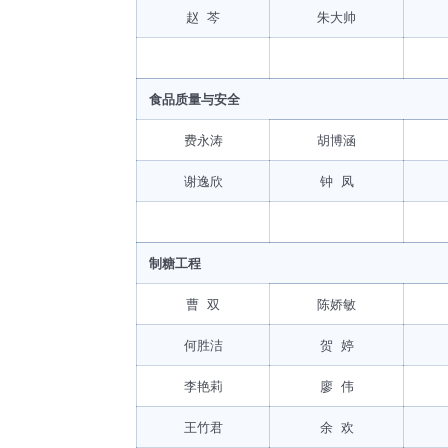
赵 芩
朱大帅
食品质量与安全
费永涛
胡博涵
谢逸欣
钟 凤
制糖工程
曹 双
陈娇敏
何胜洁
贺 婷
李艳莉
廖 伟
王竹君
余 欢