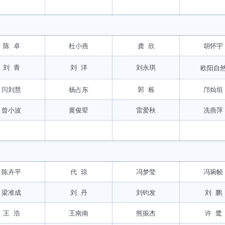
陈 卓
杜小燕
龚 欣
胡怀宇
刘 青
刘 洋
刘永琪
欧阳自
闫刘慧
杨占东
郭 栋
邝灿垣
曾小波
黄俊翚
雷爱秋
冼燕萍
陈卉平
代 琼
冯梦莹
冯琬帧
梁准成
刘 丹
刘钧发
刘 鹏
王 浩
王南南
熊振杰
许 鹭