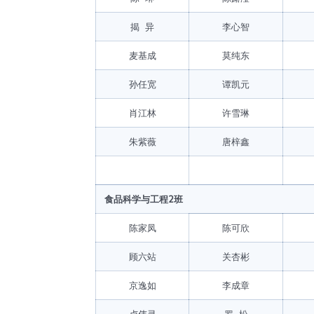
揭 异
李心智
麦基成
莫纯东
孙任宽
谭凯元
肖江林
许雪琳
朱紫薇
唐梓鑫
食品科学与工程2班
陈家凤
陈可欣
顾六站
关杏彬
京逸如
李成章
卢伟灵
罗 松