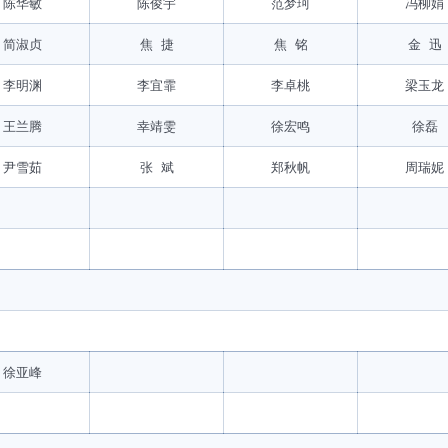
陈华敏
陈俊宇
范梦珂
冯柳娟
简淑贞
焦 捷
焦 铭
金 迅
李明渊
李宜霏
李卓桃
梁玉龙
王兰腾
幸靖雯
徐宏鸣
徐磊
尹雪茹
张 斌
郑秋帆
周瑞妮
徐亚峰