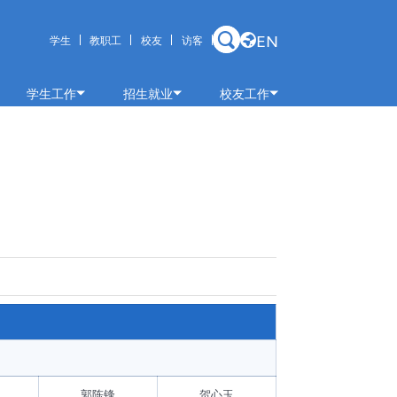
EN
学生
教职工
校友
访客
学生工作
招生就业
校友工作
学工动态
招生信息
校友快讯
学工通知
就业信息
捐赠鸣谢
学生干部名录
校友风采
规章制度
校友理事会
学生党建
毕业生
科创竞赛
心灵休憩
郭陈锋
贺心玉