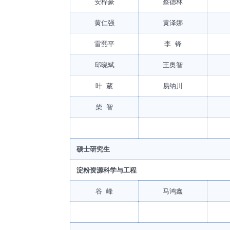
安梓豪
蔡德林
黄仁强
黄泽娜
雷熙平
李 锋
邱晓斌
王奥智
叶 葳
易纳川
柴 智
硕士研究生
淀粉资源科学与工程
谷 峰
马鸿鑫