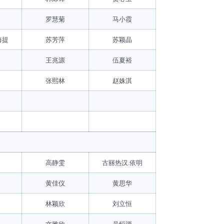
罗慧菊
马小霞
海提
苏芳萍
苏颖晶
王兆源
伍夏裕
张熙林
赵姝淇
高静雯
古丽热汉.依明
黄佳仪
黄思华
林颖欣
刘立恒
文雅欣
吴恒源