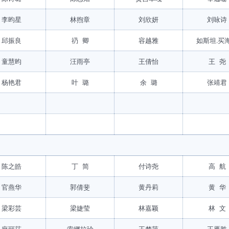
李昀星
林煦章
刘欣妍
刘咏诗
邱振良
礽 卿
容越雅
如斯坦.买
童慧昀
汪雨亭
王倩怡
王 尧
杨艳君
叶 璐
余 璐
张靖君
陈之皓
丁 简
付诗尧
高 航
官燕华
郭倩斐
黄丹莉
黄 华
梁彩芸
梁婕莹
林嘉颖
林 文
麻丽莎
索娜拉珍
王梦萍
王雁胜