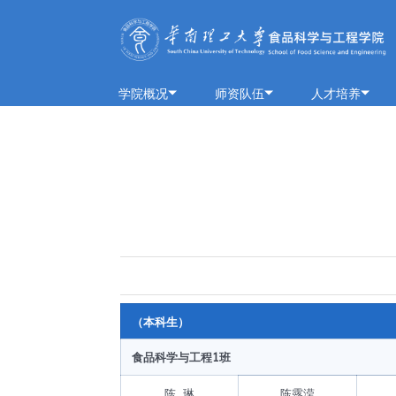
学院概况
师资队伍
人才培养
学院简介
队伍概况
本科生
历史沿革
教师风采
研究生
学院领导
荣休教师
留学生
组织架构
教学实践基地
历任领导
历史钩沉
（本科生）
食品科学与工程1班
陈 琳
陈露滢