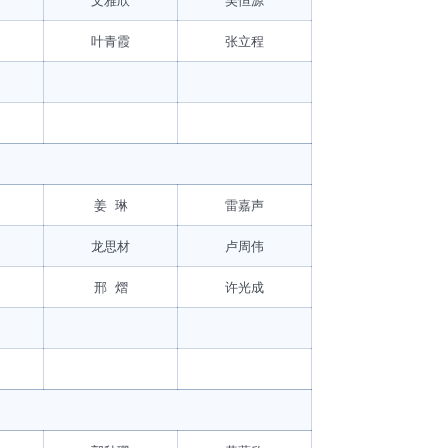
叶青霞
张立程
姜 琳
雷嘉声
龙思材
卢周伟
邢 熠
许光成