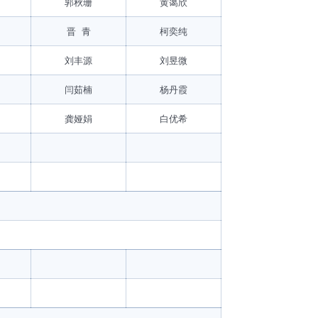
郭秋珊
黄蔼欣
晋 青
柯奕纯
刘丰源
刘昱微
闫茹楠
杨丹霞
龚娅娟
白优希