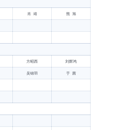
肖 靖
熊 旭
方昭西
刘辉鸿
吴锦羽
于 茜