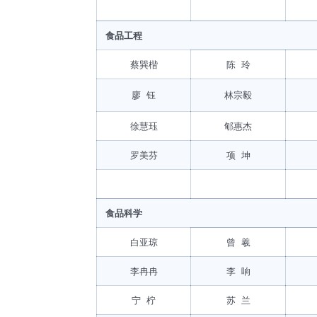
食品工程
蔡巽楷
陈 玲
廖 钰
林宗毅
徐慧珏
郇惠杰
罗美芬
项 坤
食品科学
白亚琼
曾 羲
李冉冉
李 响
宁 柠
苏 兰