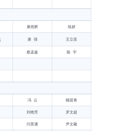
康燕辉
练妍
唐 强
王立亚
然
蔡孟森
陈 宇
冯 云
顾苗青
刘艳芳
罗文超
闫景通
尹文颖