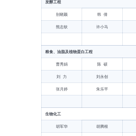
发酵工程
别晓颖
韩 倩
熊志钦
许小马
粮食、油脂及植物蛋白工程
曹秀娟
陈 硕
刘 力
刘永创
张月婷
朱乐平
生物化工
胡军华
胡腾根