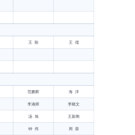
王 盼
王 儒
范鹏辉
海 洋
李湘师
李晓文
汤 旭
王新阁
钟 伟
周 蓉