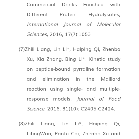
Commercial Drinks Enriched with
Different Protein Hydrolysates,
International Journal of Molecular
Sciences
, 2016, 17(7):1053
(7)
Zhili Liang, Lin Li*, Haiping Qi, Zhenbo
Xu, Xia Zhang, Bing Li*. Kinetic study
on peptide-bound pyrraline formation
and elimination in the Maillard
reaction using single- and multiple-
response models.
Journal of Food
Science
, 2016, 81(10): C2405-C2424.
(8)
Zhili Liang, Lin Li*, Haiping Qi,
LitingWan, Panfu Cai, Zhenbo Xu and