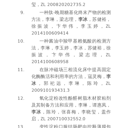
玺，
ZL 200820202735.2
一种肽
-
晚期糖基化终末产物的检测
方法，李琳，梁志理，
李冰
，苏健裕，
徐振波，卞华伟，李玉婷，
ZL
2014100609414
一种酱油中羧甲基赖氨酸的检测方
法，李琳，李玉婷，李冰，苏健裕，徐
振波，卞华伟，梁志理，
ZL
2014100608958
在脉冲磁场三相流化床中提高固定
化酶酶活和利用率的方法，寇灵梅，
李
冰
，郭祀远，李琳，陈玲，
ZL
200910193431.3
氧化淀粉改性酚醛树脂木材胶粘剂
及其制备方法和应用，李琳，谭惠凤，
李冰
，陈玲，张喜梅，李晓玺，盖作
启，
ZL 200710032552.0
变性淀粉口服结肠靶向控释薄膜包