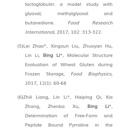
lactoglobulin: a model study with
glyoxal, methylglyoxal and
butanedione.
Food Research
International
, 2017, 102: 313-322.
(5)
Lei Zhao*, Xingxun Liu, Zhuoyan Hu,
Lin Li,
Bing Li
*, Molecular Structure
Evaluation of Wheat Gluten during
Frozen Storage,
Food Biophysics
,
2017, 12(1): 60-68
(6)
Zhili Liang, Lin Li*, Haiping Qi, Xia
Zhang, Zhenbo Xu,
Bing Li
*,
Determination of Free-Form and
Peptide Bound Pyrraline in the