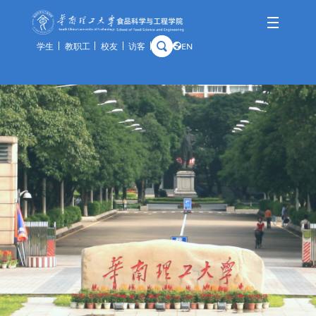
学生
教职工
校友
访客
EN
学院概况
师资队伍
人才培养
科学研究
国际交流
资产与实验
学院简介
队伍概况
本科生
科研概况
交流动态
通知公告
历史沿革
教师风采
研究生
科研基地
合作项目
规章制度
学院领导
荣休教师
留学生
科研团队
出访公示
办事指南
组织架构
教学实践基地
科研成果
教学中心
历任领导
分析中心
历史钩沉
安全管理
预约平台
特色资源