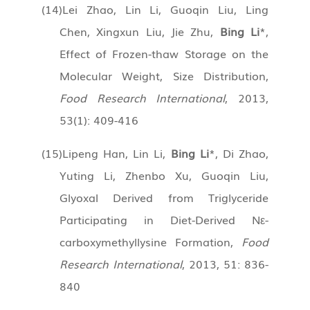
(14)
Lei Zhao, Lin Li, Guoqin Liu, Ling
Chen, Xingxun Liu, Jie Zhu,
Bing Li
*,
Effect of Frozen-thaw Storage on the
Molecular Weight, Size Distribution,
Food Research International
, 2013,
53(1): 409-416
(15)
Lipeng Han, Lin Li,
Bing Li
*, Di Zhao,
Yuting Li, Zhenbo Xu, Guoqin Liu,
Glyoxal Derived from Triglyceride
Participating in Diet-Derived Nε-
carboxymethyllysine Formation,
Food
Research International
, 2013, 51: 836-
840