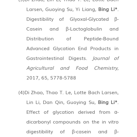
Larsen, Guoying Su, Yi Liang,
Bing Li*
.
Digestibility of Glyoxal-Glycated β-
Casein and β-Lactoglobulin and
Distribution of Peptide-Bound
Advanced Glycation End Products in
Gastrointestinal Digests.
Journal of
Agricultural and Food Chemistry
,
2017, 65, 5778-5788
(4)
Di Zhao, Thao T. Le, Lotte Bach Larsen,
Lin Li, Dan Qin, Guoying Su,
Bing Li*
.
Effect of glycation derived from α-
dicarbonyl compounds on the in vitro
digestibility of β-casein and β-