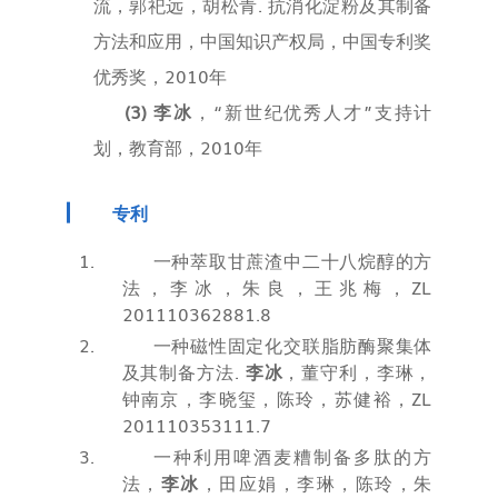
流，郭祀远，胡松青
.
抗消化淀粉及其制备
方法和应用，中国知识产权局，中国专利奖
优秀奖，
2010
年
(3)
李冰
，
“
新世纪优秀人才
”
支持计
划，教育部，
2010
年
专利
一种萃取甘蔗渣中二十八烷醇的方
法，
李冰，朱良，王兆梅，
ZL
201110362881.8
一种磁性固定化交联脂肪酶聚集体
及其制备方法
.
李冰
，董守利，李琳，
钟南京，李晓玺，陈玲，苏健裕，
ZL
201110353111.7
一种利用啤酒麦糟制备多肽的方
法，
李冰
，田应娟，李琳，陈玲，朱