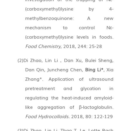
(carboxymethyl)lysine by 4-
methylbenzoquinone: A new
mechanism to control Nε-
(carboxymethyl)lysine levels in foods.
Food Chemistry
, 2018, 244: 25-28
(2)
Di Zhao, Lin Li
，
Dan Xu, Bulei Sheng,
Dan Qin, Juncheng Chen,
Bing Li*
, Xia
Zhang*. Application of ultrasound
pretreatment and glycation in
regulating the heat-induced amyloid-
like aggregation of
β
-lactoglobulin.
Food Hydrocolloids.
2018, 80: 122-129
(3)
Di Zhao, Lin Li, Thao T. Le, Lotte Bach