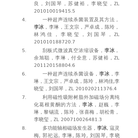
良，刘国琴，苏健裕，李晓玺，
ZL
201010019415.5
一种超声连续杀菌装置及其方法，
李冰
，李琳，王文宗，严卓成，陈玲，
林鸿佳，李晓玺，刘国琴，
ZL
201010188720.7
刮板式微波真空浓缩设备，
李冰
，
余旭聪，李琳，付全意，苏健裕，
ZL
201120158804.6
一种超声连续杀菌设备，
李冰
，李
琳，王文宗，严卓成，陈玲，林鸿佳
,
李
晓玺，刘国琴，
ZL 201020211376.4
利用磁性吸附树脂外加磁场分离纯
化葛根黄酮的方法，
李冰
，赵巍，李
琳，黎锡流，陈玲，张喜梅，胡松青，
李晓玺，
ZL 200710026481.3
多功能轴相磁场发生器，
李冰
,
寇灵
梅
,
郭祀远
,
李
琳
,
陈
玲
,
刘国琴
,
李晓