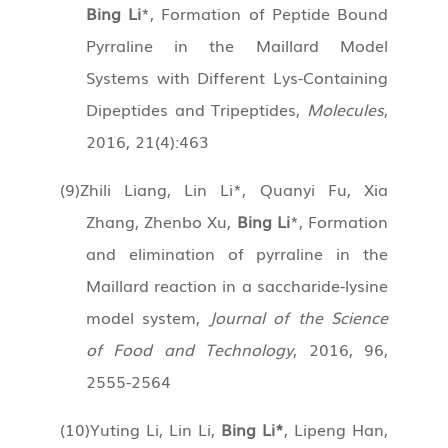
Bing Li
*, Formation of Peptide Bound
Pyrraline in the Maillard Model
Systems with Different Lys-Containing
Dipeptides and Tripeptides,
Molecules
,
2016, 21(4):463
(9)
Zhili Liang, Lin Li*, Quanyi Fu, Xia
Zhang, Zhenbo Xu,
Bing Li
*, Formation
and elimination of pyrraline in the
Maillard reaction in a saccharide-lysine
model system,
Journal of the Science
of Food and Technology
, 2016, 96,
2555-2564
(10)
Yuting Li, Lin Li,
Bing Li*
, Lipeng Han,