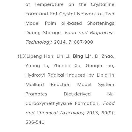
of Temperature on the Crystalline
Form and Fat Crystal Network of Two
Model Palm oil-based Shortenings
During Storage.
Food and Bioprocess
Technology
, 2014, 7: 887-900
(13)
Lipeng Han, Lin Li,
Bing Li
*, Di Zhao,
Yuting Li, Zhenbo Xu, Guoqin Liu,
Hydroxyl Radical Induced by Lipid in
Maillard Reaction Model System
Promotes Diet-derived Nε-
Carboxymethyllysine Formation,
Food
and Chemical Toxicology
, 2013, 60(9):
536-541