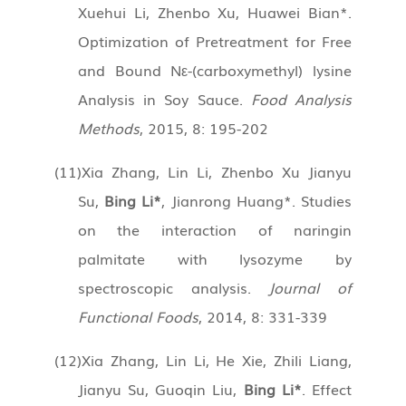
Xuehui Li, Zhenbo Xu, Huawei Bian*.
Optimization of Pretreatment for Free
and Bound Nε-(carboxymethyl) lysine
Analysis in Soy Sauce.
Food Analysis
Methods
, 2015, 8: 195-202
(11)
Xia Zhang, Lin Li, Zhenbo Xu Jianyu
Su,
Bing Li*
, Jianrong Huang*. Studies
on the interaction of naringin
palmitate with lysozyme by
spectroscopic analysis.
Journal of
Functional Foods
, 2014, 8: 331-339
(12)
Xia Zhang, Lin Li, He Xie, Zhili Liang,
Jianyu Su, Guoqin Liu,
Bing Li*
. Effect