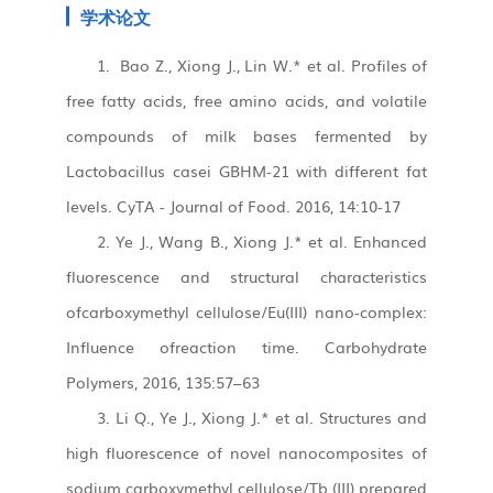
学术论文
1. Bao Z., Xiong J., Lin W.* et al. Profiles of
free fatty acids, free amino acids, and
volatile
compounds of milk bases fermented by
Lactobacillus casei GBHM-21 with different fat
levels. CyTA - Journal of Food. 2016, 14:10-17
2. Ye J., Wang B., Xiong J.* et al. Enhanced
fluorescence and structural characteristics
ofcarboxymethyl cellulose/Eu(III) nano-complex:
Influence ofreaction time. Carbohydrate
Polymers, 2016, 135:57–63
3. Li Q., Ye J., Xiong J.* et al. Structures and
high fluorescence of novel nanocomposites of
sodium carboxymethyl cellulose/Tb (III) prepared