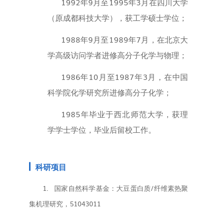
1992
年
9
月至
1995
年
3
月在四川大学
（原成都科技大学），获工学硕士学位；
1988
年
9
月至
1989
年
7
月，在北京大
学高级访问学者进修高分子化学与物理；
1986
年
10
月至
1987
年
3
月，在中国
科学院化学研究所进修高分子化学；
1985
年毕业于西北师范大学，获理
学学士学位，毕业后留校工作。
科研项目
1.
国家自然科学基金：大豆蛋白质/纤维素热聚
集机理研究，51043011