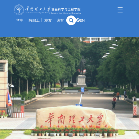
学生
教职工
校友
访客
EN
学院概况
师资队伍
人才培养
科学研究
国际交流
资产与实验
学院简介
队伍概况
本科生
科研概况
交流动态
通知公告
历史沿革
教师风采
研究生
科研基地
合作项目
规章制度
学院领导
荣休教师
留学生
科研团队
出访公示
办事指南
组织架构
教学实践基地
科研成果
教学中心
历任领导
分析中心
历史钩沉
安全管理
预约平台
特色资源