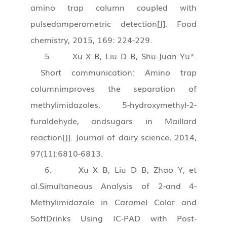
amino trap column coupled with
pulsedamperometric detection[J]. Food
chemistry, 2015, 169: 224-229.
5. Xu X B, Liu D B, Shu-Juan Yu*.
Short communication: Amino trap
columnimproves the separation of
methylimidazoles, 5-hydroxymethyl-2-
furaldehyde, andsugars in Maillard
reaction[J]. Journal of dairy science, 2014,
97(11):6810-6813.
6. Xu X B, Liu D B, Zhao Y, et
al.Simultaneous Analysis of 2-and 4-
Methylimidazole in Caramel Color and
SoftDrinks Using IC-PAD with Post-