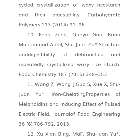
cycled crystallization of waxy ricestarch
and their digestibility, Carbohydrate
Polymers,113 (2014) 91–96
10. Feng Zeng, Qunyu Gao, Rana
Muhammad Aadil, Shu-Juan Yu*.Structure
anddigestibility of debranched and
repeatedly crystallized waxy rice starch.
Food Chemistry 187 (2015) 348–353.
11.Wang Z, Wang J,Guo S, Xue X, Shu-
Juan Yu*. Iron‐ChelatingProperties of
Melanoidins and Inducing Effect of Pulsed
Electric Field. Journalof Food Engineering
36 (6),786-792, 2013.
12. Xu Xian Bing, MaF, Shu-Juan Yu*,