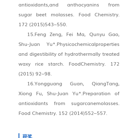
antioxidants,and anthocyanins from
sugar beet molasses. Food Chemistry.
172 (2015)543–550.
15.Feng Zeng, Fei Ma, Qunyu Gao,
Shu-Juan Yu*.Physicochemicalproperties
and digestibility of hydrothermally treated
waxy rice starch. FoodChemistry. 172
(2015) 92–98.
16.Yongguang Guan, QiangTang,
Xiong Fu, Shu-Juan Yu*.Preparation of
antioxidants from sugarcanemolasses.
Food Chemistry. 152 (2014)552–557.
获奖