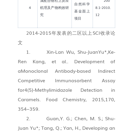
属配合物柱上反应
200
自然科学
4
机理及产物构效研
8.1-2010.
基金面上
究
12
项目
2014-2015年发表的二区以上SCI收录论
文
1. Xin-Lan Wu, Shu-JuanYu*,Ke-
Ren Kang, et al.. Development of
aMonoclonal Antibody-based Indirect
Competitive Immunosorbent Assay
for4(5)-Methylimidazole Detection in
Caramels. Food Chemistry, 2015,170,
354–359.
2. Guan,Y. G.; Chen, M. S.; Shu-
Juan Yu*; Tang, Q.; Yan, H., Developing an