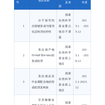
项目名称
号
及来
年度
源
国家
分子链空间
自然科学
201
1
次级键形成与慢消
基金重点
3.1 -201
化淀粉消化特性
项目子课
5.12
题
国家
美拉德产物
201
自然科学
2
中HMF和4-MeI的
3.1 -201
基金面上
形成机理
6.12
项目
国家
美拉德反应
201
自然科学
3
中金属配合物的形
1.1-2013.
基金面上
成机理及构效
12
项目
甘蔗酚酸金
国家