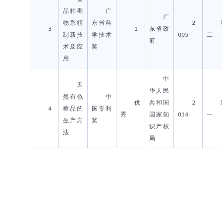
品粘稠
广
广
物系精
东省科
2
3
1
东省政
制新技
学技术
005
二
府
术及应
奖
用
中
天
华人民
然有色
中
优
共和国
2
4
糖品的
国专利
秀
国家知
014
一
生产方
奖
识产权
法
局