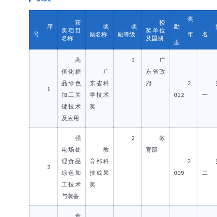
奖
获
授
序
奖
奖
励
奖项目
奖单位
号
励名称
励等级
年
名
名称
及国别
度
高
1
广
值化糖
广
东省政
品绿色
东省科
府
2
1
加工关
学技术
012
一
键技术
奖
及应用
强
2
教
电场处
教
育部
理食品
育部科
2
2
绿色加
技成果
009
二
工技术
奖
与装备
食