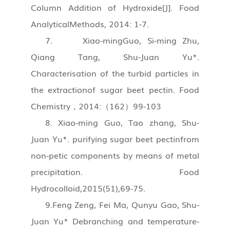
Column Addition of Hydroxide[J]. Food
AnalyticalMethods, 2014: 1-7.
7. Xiao-mingGuo, Si-ming Zhu,
Qiang Tang, Shu-Juan Yu*.
Characterisation of the turbid particles in
the extractionof sugar beet pectin. Food
Chemistry，2014:（162）99-103
8. Xiao-ming Guo, Tao zhang, Shu-
Juan Yu*. purifying sugar beet pectinfrom
non-petic components by means of metal
precipitation. Food
Hydrocolloid,2015(51),69-75.
9.Feng Zeng, Fei Ma, Qunyu Gao, Shu-
Juan Yu* Debranching and temperature-