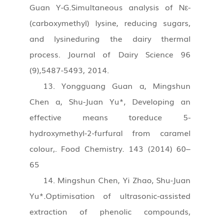
Guan Y-G.Simultaneous analysis of Nε-
(carboxymethyl) lysine, reducing sugars,
and lysineduring the dairy thermal
process. Journal of Dairy Science 96
(9),5487-5493, 2014.
13. Yongguang Guan a, Mingshun
Chen a, Shu-Juan Yu*, Developing an
effective means toreduce 5-
hydroxymethyl-2-furfural from caramel
colour,. Food Chemistry. 143 (2014) 60–
65
14. Mingshun Chen, Yi Zhao, Shu-Juan
Yu*.Optimisation of ultrasonic-assisted
extraction of phenolic compounds,