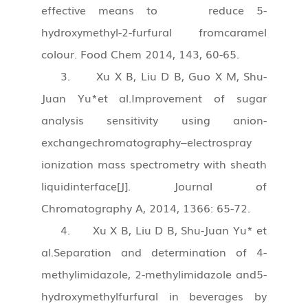
effective means to reduce 5-
hydroxymethyl-2-furfural fromcaramel
colour. Food Chem 2014, 143, 60-65.
3. Xu X B, Liu D B, Guo X M, Shu-
Juan Yu*et al.Improvement of sugar
analysis sensitivity using anion-
exchangechromatography–electrospray
ionization mass spectrometry with sheath
liquidinterface[J]. Journal of
Chromatography A, 2014, 1366: 65-72.
4. Xu X B, Liu D B, Shu-Juan Yu* et
al.Separation and determination of 4-
methylimidazole, 2-methylimidazole and5-
hydroxymethylfurfural in beverages by