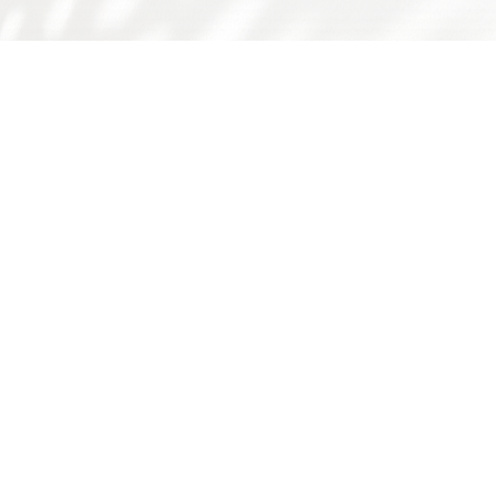
友情链接：
广东省食品学会
广东省科技厅
国家自然科学基金委
师德师风问题反映渠道
书记院长信箱
学校主页
学校门户
下载专区
华工食品学院
学院概况
师资队伍
人才培养
科学研究
国际交流
学院简介
队伍概况
本科生
科研概况
交流动态
历史沿革
教师风采
研究生
科研基地
合作项目