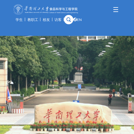
学生
教职工
校友
访客
EN
学院概况
师资队伍
人才培养
科学研究
国际交流
资产与实验
学院简介
队伍概况
本科生
科研概况
交流动态
通知公告
历史沿革
教师风采
研究生
科研基地
合作项目
规章制度
学院领导
荣休教师
留学生
科研团队
出访公示
办事指南
组织架构
教学实践基地
科研成果
教学中心
历任领导
分析中心
历史钩沉
安全管理
预约平台
特色资源