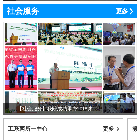
社会服务
更多
【社会服务】我院成功承办2018珠...
五系两所一中心
更多
教