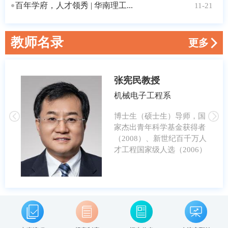
百年学府，人才领秀 | 华南理工...
11-21
教师名录
更多
张宪民
教授
机械电子工程系
博士生（硕士生）导师，国
家杰出青年科学基金获得者
（2008）、新世纪百千万人
才工程国家级人选（2006）
黄平
教授
机械学系