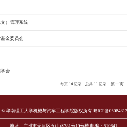
论文）管理系统
学基金委员会
程学会
第一页
每页
14
记录
总共
11
记录
18 © 华南理工大学机械与汽车工程学院版权所有
粤ICP备0508431
地址：广州市天河区五山路381号19号楼 邮编：510641