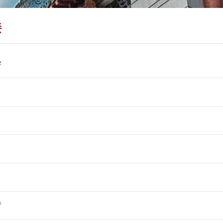
接
学
厅