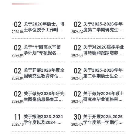
研究生培养
研究生招生
02
02
关于2026年硕士、博
关于2025-2026学年
士学位授予工作时间
度第二学期研究生在
2026.04
2026.04
安排的通知
线开放课程开课的通
中外合作办学项目
知
02
02
关于“华园高水平留
关于对2026届拟毕业
教学成果
学计划”专项报名的
博转硕和跟踪培养硕
2026.04
2026.04
通知
士研究生进行学位
（毕业）...
02
02
关于开展2026年度全
关于2025-2026学年
国研究生教育评估监
第二学期硕士生公共
2026.04
2026.04
测专家库更新与报送
选修课《人工智能导
工作的...
论》教...
02
02
关于做好2026年研究
关于做好2026年硕士
生图像信息采集工作
研究生毕业资格审核
2026.04
2026.04
的通知
工作的通知
11
30
关于报送2023-2024
关于开展2025-2026
学年度以及2024-
学年度第一学期行业
2025.10
2025.09
2025学年度研究生全
专家上讲台资助计划
英文课程开...
申报的...