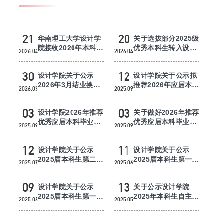
研究生培养
研究生招生
21
20
华南理工大学设计学
关于选拔部分2025级
院接收2026年本科生
优秀本科生转入设计
2026.04
2026.04
自主转专业工作方案
学院工业设计（信息
中外合作办学项目
与交互...
30
12
设计学院关于公示
设计学院关于公示拟
教学成果
2026年3月结业换证
推荐2026年应届本科
2026.03
2025.09
拟毕业和拟授予学士
优秀毕业生免试攻读
学位申请...
研究生...
03
03
设计学院2026年推荐
关于做好2026年推荐
优秀应届本科毕业生
优秀应届本科毕业生
2025.09
2025.09
免试攻读研究生赋分
免试攻读研究生工作
审核方...
的通知
12
11
设计学院关于公示
设计学院关于公示
2025届本科生第二批
2025届本科生第一批
2025.07
2025.06
次拟毕业和拟授予学
次拟毕业和拟授予学
士学位申...
士学位申...
09
13
设计学院关于公示
关于公示设计学院
2025届本科生第一批
2025年本科生自主转
2025.06
2025.05
次拟毕业和拟授予学
专业拟接收名单的通
士学位申...
知