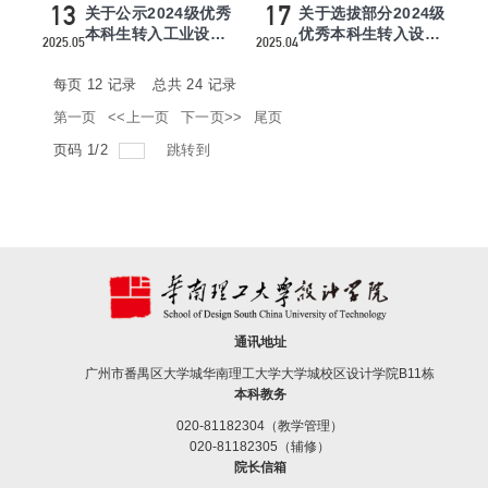
13
17
关于公示2024级优秀
关于选拔部分2024级
本科生转入工业设计
优秀本科生转入设计
2025.05
2025.04
(信息与交互设计)实
学院工业设计（信息
验班拟...
与交互...
每页
12
记录
总共
24
记录
第一页
<<上一页
下一页>>
尾页
页码
1
/
2
跳转到
通讯地址
广州市番禺区大学城华南理工大学大学城校区设计学院B11栋
本科教务
020-81182304（教学管理）
020-81182305（辅修）
院长信箱