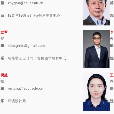
邮箱：
zhygao@scut.edu.cn
邮
院系：
服装与服饰设计系/创意美育中心
院
姜立军
李
教授
教
邮箱：
idesignitx@gmail.com
邮
院系：
智能交互设计与计算机图学教育中心
院
梁明捷
王
教授
教
邮箱：
mjliang@scut.edu.cn
邮
院系：
环境设计系
院