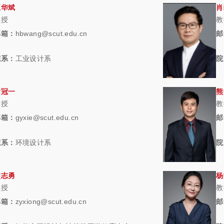
王华斌
肖
教授
教
邮箱：
hbwang@scut.edu.cn
邮
院系：
工业设计系
院
谢冠一
熊
教授
教
邮箱：
gyxie@scut.edu.cn
邮
院系：
环境设计系
院
熊志勇
杨
教授
教
邮箱：
zyxiong@scut.edu.cn
邮