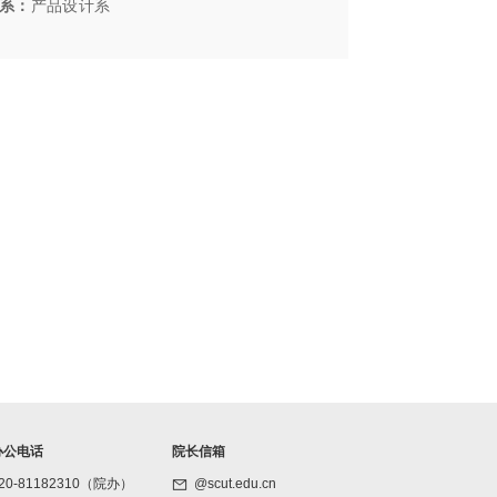
系：
产品设计系
办公电话
院长信箱
20-81182310（院办）
@scut.edu.cn