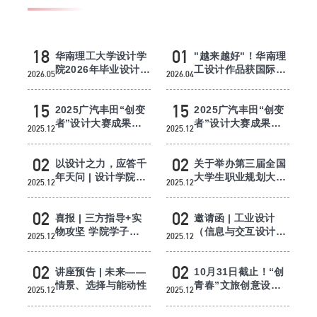
学院团委
学生风采
18
01
华南理工大学设计学
"越来越好"！华南理
院2026年毕业设计作
工设计作品获国际大
2026.05
2026.04
品展5月18日开幕
赛奖项
就业实习
15
15
2025广汽丰田“创变
2025广汽丰田“创变
办事指南
者”设计大赛成果发
者”设计大赛成果发
2025.12
2025.12
布会倒计时 1 天 ｜
布会倒计时 2 天｜未
明天，...
来的...
02
02
以设计之力，应答千
关于举办第三届全国
年天问 | 设计学院学
大学生职业规划大赛
2025.12
2025.12
子斩获“东风梦想
华南理工大学设计学
车”大...
院院赛...
02
02
喜报 | 三方指导+实
邀请函 | 工业设计
物攻坚 学院学子
（信息与交互设计）
2025.12
2025.12
2025本田技研产学共
实验班办学十周年校
创项目获...
友返校...
02
02
讲座预告 | 未来——
10月31日截止！“创
情景、选择与能动性
青春”文旅创意设计
2025.12
2025.12
专项赛参赛速览!