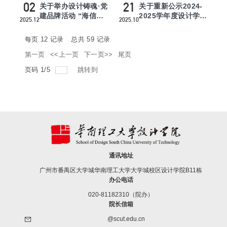
02
21
关于举办设计铸魂·党
关于重新公示2024-
建品牌活动 “海信文
2025学年度设计学院
2025.12
2025.10
化・设计赋能” 企业
本科生学校奖学金拟
文...
推荐学...
每页
12
记录
总共
59
记录
第一页
<<上一页
下一页>>
尾页
页码
1
/
5
跳转到
通讯地址
广州市番禺区大学城华南理工大学大学城校区设计学院B11栋
办公电话
020-81182310（院办）
院长信箱
@scut.edu.cn