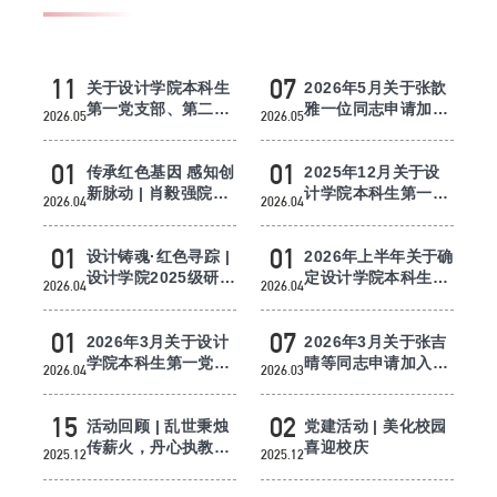
学院团委
学生风采
11
07
关于设计学院本科生
2026年5月关于张歆
第一党支部、第二党
雅一位同志申请加入
2026.05
2026.05
支部9名同志拟发展
中国共产党公示的通
就业实习
为中共...
知
01
01
传承红色基因 感知创
2025年12月关于设
办事指南
新脉动 | 肖毅强院长
计学院本科生第一党
2026.04
2026.04
讲授“思政第一课”
支部、第二党支部26
名同志拟...
01
01
设计铸魂·红色寻踪 |
2026年上半年关于确
设计学院2025级研究
定设计学院本科生第
2026.04
2026.04
生党支部开展红色主
一党支部、第二党支
题研...
部20名...
01
07
2026年3月关于设计
2026年3月关于张吉
学院本科生第一党支
晴等同志申请加入中
2026.04
2026.03
部、第二党支部18名
国共产党公示的通知
同志拟...
15
02
活动回顾 | 乱世秉烛
党建活动 | 美化校园
传薪火，丹心执教筑
喜迎校庆
2025.12
2025.12
国魂——设计学院学
生党支...