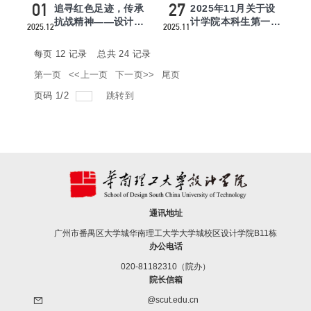
01
27
追寻红色足迹，传承
2025年11月关于设
抗战精神——设计学
计学院本科生第一党
2025.12
2025.11
院本科生党支部暑假
支部、第二党支部10
作业分享...
名同志拟...
每页
12
记录
总共
24
记录
第一页
<<上一页
下一页>>
尾页
页码
1
/
2
跳转到
通讯地址
广州市番禺区大学城华南理工大学大学城校区设计学院B11栋
办公电话
020-81182310（院办）
院长信箱
@scut.edu.cn