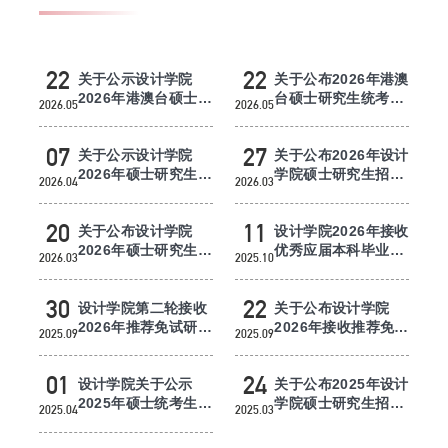
研究生培养
研究生招生
22
22
关于公示设计学院
关于公布2026年港澳
2026年港澳台硕士研
台硕士研究生统考复
2026.05
2026.05
究生统考拟录取名单
试成绩及师生双向选
中外合作办学项目
的通知
择的通...
07
27
关于公示设计学院
关于公布2026年设计
教学成果
2026年硕士研究生统
学院硕士研究生招生
2026.04
2026.03
考拟录取名单（一志
复试成绩和师生双向
愿）的通...
选择的...
20
11
关于公布设计学院
设计学院2026年接收
2026年硕士研究生第
优秀应届本科毕业生
2026.03
2025.10
一志愿复试名单、考
免试攻读研究生拟录
试须知的...
取名单...
30
22
设计学院第二轮接收
关于公布设计学院
2026年推荐免试研究
2026年接收推荐免试
2025.09
2025.09
生复试通知及录取工
研究生复试成绩及师
作实施...
生双向选...
01
24
设计学院关于公示
关于公布2025年设计
2025年硕士统考生拟
学院硕士研究生招生
2025.04
2025.03
录取名单的通知
复试成绩和师生双向
选择的...