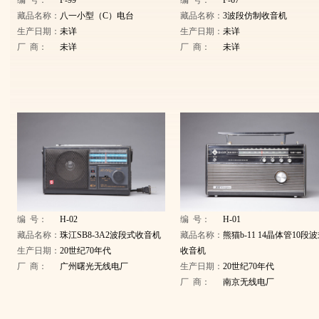
编 号：
F-99
编 号：
F-67
藏品名称：
八一小型（C）电台
藏品名称：
3波段仿制收音机
生产日期：
未详
生产日期：
未详
厂 商：
未详
厂 商：
未详
编 号：
H-02
编 号：
H-01
藏品名称：
珠江SB8-3A2波段式收音机
藏品名称：
熊猫b-11 14晶体管10段
生产日期：
20世纪70年代
收音机
厂 商：
广州曙光无线电厂
生产日期：
20世纪70年代
厂 商：
南京无线电厂