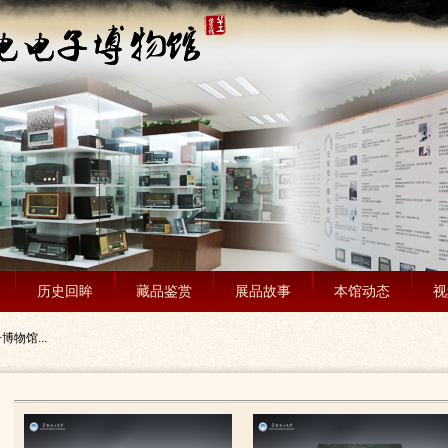
历史回眸
藏品鉴赏
展品故事
本馆动态
视
物馆...
、电...
临时...