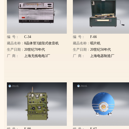
编 号：
C-34
编 号：
F-66
藏品名称：
8晶体管3波段式收音机
藏品名称：
唱片机
生产日期：
20世纪70年代
生产日期：
20世纪50年代
厂 商：
上海无线电电3厂
厂 商：
上海电器制造厂