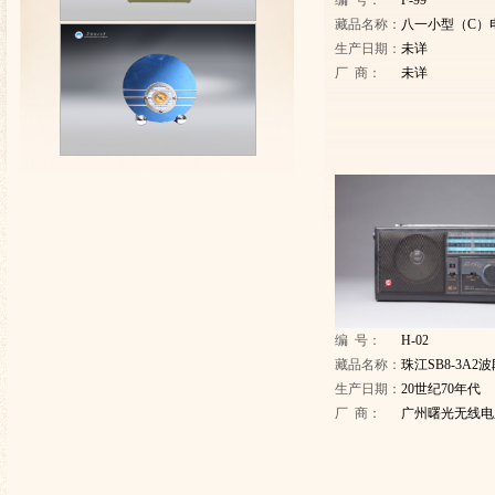
编 号：
F-99
藏品名称：
八一小型（C）
生产日期：
未详
厂 商：
未详
编 号：
H-02
藏品名称：
珠江SB8-3A
生产日期：
20世纪70年代
厂 商：
广州曙光无线电