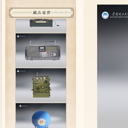
关于期末及寒假期间校史馆、电子博物馆、电...
关于校史馆、博物馆重新开馆的通知
华南理工大学博物馆基本信息
关于校史馆、电子博物馆、电视机博物馆临时...
关于无线电子博物馆开放时间的通知