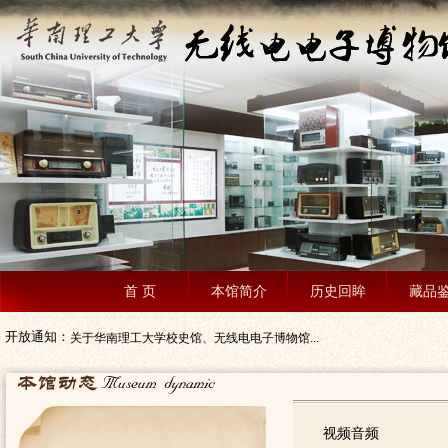
首 页
本馆简介
历史回眸
藏品
开放通知：
关于华南理工大学校史馆、无线电电子博物馆...
关于期末及寒假期间校史馆、电子博物馆、电...
关于校史馆、博物馆重新开馆的通知
华南理工大学博物馆基本信息
视频音频
关于校史馆、电子博物馆、电视机博物馆临时...