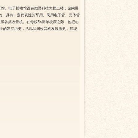
式开馆。电子博物馆设在励吾科技大楼二楼，馆内展
藏的、具有一定代表性的军用、民用电子管、晶体管
收藏各类收音机。在母校54周年校庆之际，他把心
业的发展历史，活现我国收音机发展历史，展现