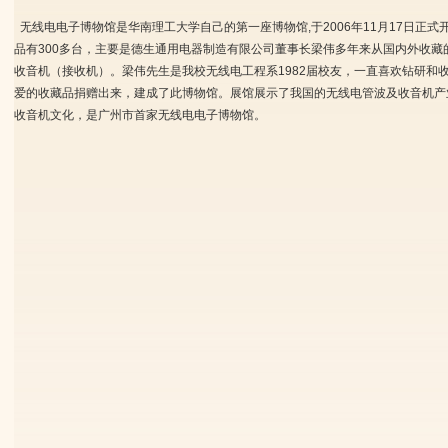
物馆...
无线电电子博物馆是华南理工大学自己的第一座博物馆,于2006年11月17日正
、电...
品有300多台，主要是德生通用电器制造有限公司董事长梁伟多年来从国内外收
收音机（接收机）。梁伟先生是我校无线电工程系1982届校友，一直喜欢钻研和
爱的收藏品捐赠出来，建成了此博物馆。展馆展示了我国的无线电管波及收音机产
临时...
收音机文化，是广州市首家无线电电子博物馆。