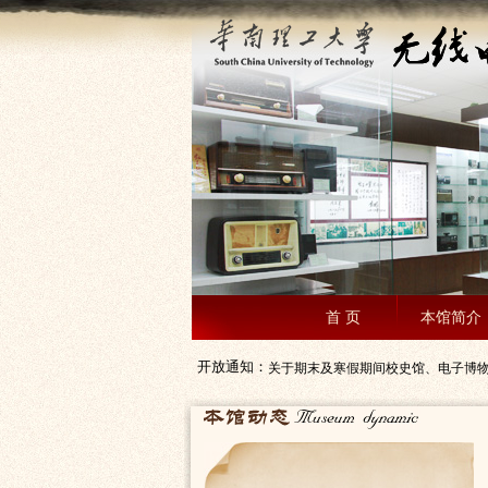
首 页
本馆简介
关于华南理工大学校史馆、无线电电子博
开放通知：
关于期末及寒假期间校史馆、电子博物馆
关于校史馆、博物馆重新开馆的通知
华南理工大学博物馆基本信息
关于校史馆、电子博物馆、电视机博物馆
关于无线电子博物馆开放时间的通知