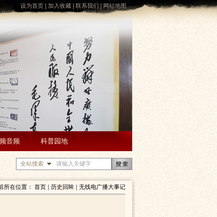
设为首页
|
加入收藏
|
联系我们
|
网站地图
频音频
科普园地
全站搜索
前所在位置：
首页
历史回眸
无线电广播大事记