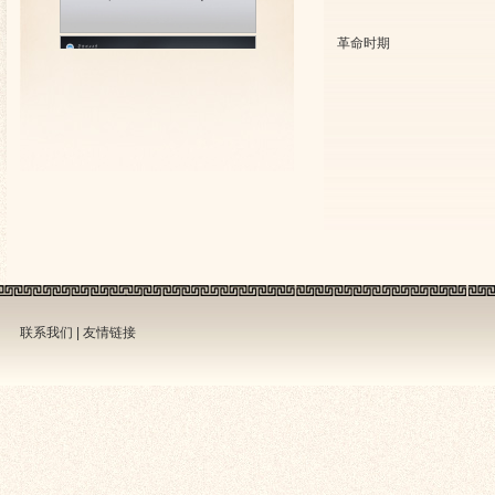
革命时期
联系我们
|
友情链接