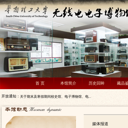
首 页
本馆简介
历史回眸
藏品
关于华南理工大学校史馆、无线电电子博物馆...
关于期末及寒假期间校史馆、电子博物馆、电...
开放通知：
关于校史馆、博物馆重新开馆的通知
华南理工大学博物馆基本信息
关于校史馆、电子博物馆、电视机博物馆临时...
关于无线电子博物馆开放时间的通知
媒体报道