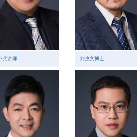
小兵讲师
刘孜文博士