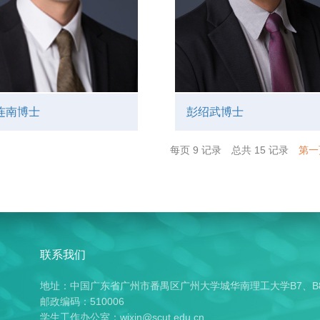
连南博士
彭绍武博士
每页
9
记录
总共
15
记录
第一
联系我们
地址：中国广东省广州市番禺区广州大学城华南理工大学B7、B
邮政编码：510006
学生工作办公室：wjxin@scut.edu.cn