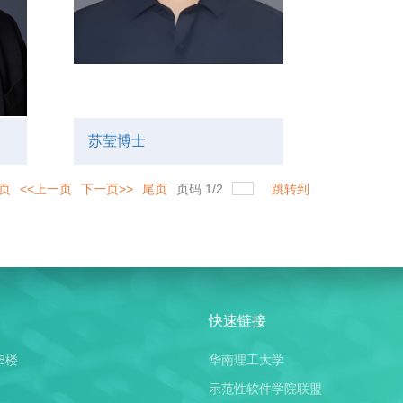
苏莹博士
页
<<上一页
下一页>>
尾页
页码
1
/
2
跳转到
快速链接
8楼
华南理工大学
示范性软件学院联盟