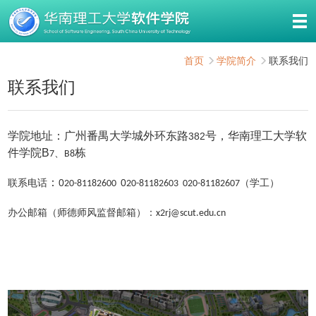
首页
学院简介
联系我们
联系我们
学院地址：广州番禺大学城外环东路
号，华南理工大学软
382
件学院
B
栋
、
7
B8
：
0
0
联系电话
20-81182600
20-81182603 020-81182607（学工）
：
办公邮箱（师德师风监督邮箱）
x2rj@scut.edu.cn