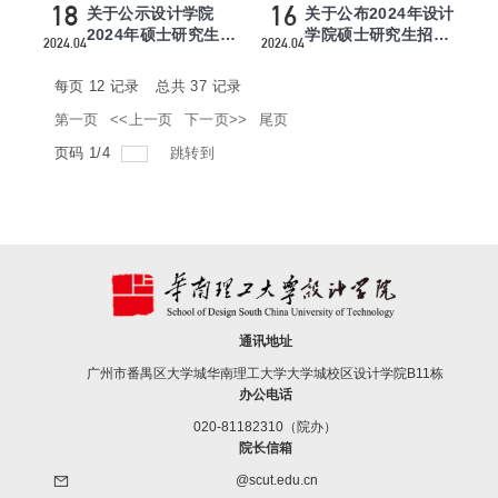
18
16
关于公示设计学院
关于公布2024年设计
2024年硕士研究生拟
学院硕士研究生招生
2024.04
2024.04
录取名单（调剂）的
调剂复试成绩和师生
通知
双向选...
每页
12
记录
总共
37
记录
第一页
<<上一页
下一页>>
尾页
页码
1
/
4
跳转到
通讯地址
广州市番禺区大学城华南理工大学大学城校区设计学院B11栋
办公电话
020-81182310（院办）
院长信箱
@scut.edu.cn