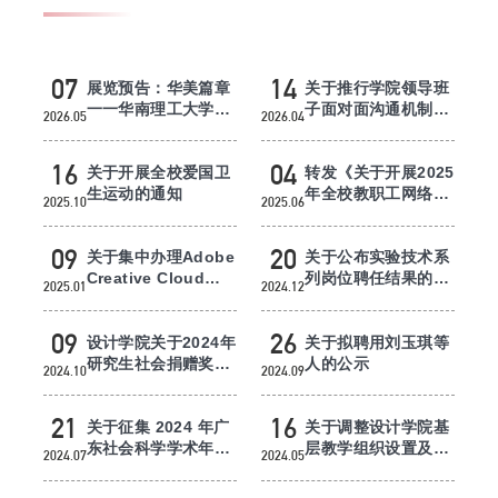
人事工作
学术科研
07
14
展览预告：华美篇章
关于推行学院领导班
一一华南理工大学设
子面对面沟通机制的
2026.05
2026.04
计学院x马可波罗·唯
通知
实验室管理
美文化...
16
04
关于开展全校爱国卫
转发《关于开展2025
本科教务
生运动的通知
年全校教职工网络安
2025.10
2025.06
全专题培训的通知》
研究生教务
09
20
关于集中办理Adobe
关于公布实验技术系
Creative Cloud系
列岗位聘任结果的通
2025.01
2024.12
学生工作
列软件授权的通知
知
09
26
设计学院关于2024年
关于拟聘用刘玉琪等
研究生社会捐赠奖学
人的公示
2024.10
2024.09
金推荐名单的公示
21
16
关于征集 2024 年广
关于调整设计学院基
东社会科学学术年会
层教学组织设置及相
2024.07
2024.05
论文的通知
关负责人的通知