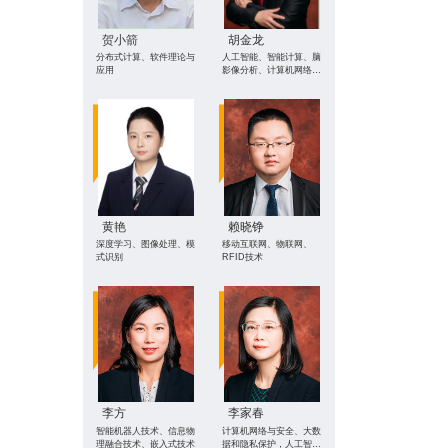
贺小箭
胡金龙
分布式计算、软件理论与
人工智能、智能计算、脑
应用
影像分析、计算机网络与
安全
黄艳
赖晓铮
深度学习、图像处理、模
移动互联网、物联网、
式识别
RFID技术
李方
李家春
智能机器人技术、信息物
计算机网络与安全、大数
理融合技术、嵌入式技术
据和隐私保护，人工智能