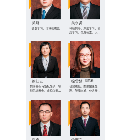
吴斯
吴永贤
机器学习、计算机视觉
神经网络、深度学习、动
态学习、信息检索、大数
据
徐红云
徐雪妙
副院长
网络安全与隐私保护、智
机器视觉、图形图像处
能系统安全、虚拟仪器技
理、智能交通、公共安全
术、计算机教育
领域智能制造
许勇
余志文