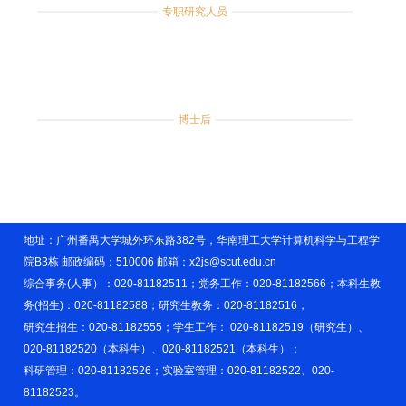
专职研究人员
博士后
地址：广州番禺大学城外环东路382号，华南理工大学计算机科学与工程学
院B3栋 邮政编码：510006 邮箱：x2js@scut.edu.cn
综合事务(人事）：020-81182511；党务工作：020-81182566；本科生教
务(招生)：020-81182588；研究生教务：020-81182516，
研究生招生：020-81182555；学生工作： 020-81182519（研究生）、
020-81182520（本科生）、020-81182521（本科生）；
科研管理：020-81182526；实验室管理：020-81182522、020-
81182523。