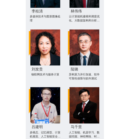
李桂清
林伟伟
多媒体技术与图形图像处
云计算能耗建模和调度优
理
化、大数据架构和分析算
法、AI应用技术
刘发贵
陆璐
物联网技术与服务计算
异构算力并行加速、软件
可靠性保障与软件测试
吕建明
马千里
多模态、记忆模型、计算
人工智能、机器学习、数
机视觉、人工智能安全、
据挖掘、神经网络、时序