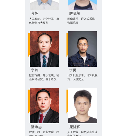
蒋怿
解晓萌
人工智能、进化计算、群
图像处理、嵌入式系统、
体智能与大模型
数据挖掘
李剑
李勇
数据挖掘、知识发现、社
计算机图形学、计算机视
会网络研究、基于语义的
觉、人机交互
信息集成等
隆承志
庞健辉
软件工程、企业管理、移
人工智能、自然语言处理
动应用研发
和机器翻译