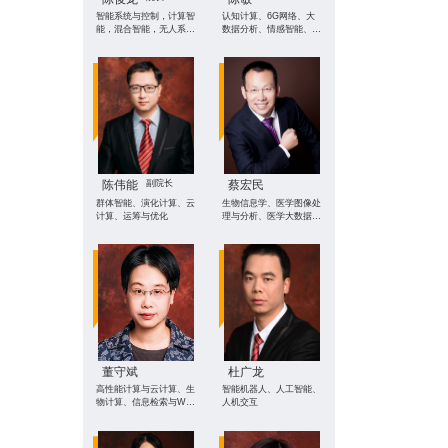
智能系统与控制，计算智
认知计算、6G网络、大
能，混合智能，无人系
数据分析、情感智能、无
统、数据科学方向
人机强化学习、深度学
习、边缘计算、健康智能
感知
陈伟能
副院长
蔡宏民
群体智能、演化计算、云
生物信息学、医学图像处
计算、运筹与优化
理与分析、医学大数据挖
掘
董守斌
杜广龙
高性能计算与云计算、生
智能机器人、人工智能、
物计算、信息检索与Web
人机交互
挖掘、大数据分析、下一
代互联网