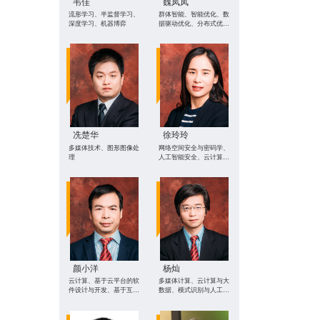
韦佳
魏凤凤
流形学习、半监督学习、
群体智能、智能优化、数
深度学习、机器博弈
据驱动优化、分布式优
化、智能体与多智能体系
统
冼楚华
徐玲玲
多媒体技术、图形图像处
网络空间安全与密码学、
理
人工智能安全、云计算与
大数据安全
颜小洋
杨灿
云计算、基于云平台的软
多媒体计算、云计算与大
件设计与开发、基于互联
数据、模式识别与人工智
网金融的大数据分析
能