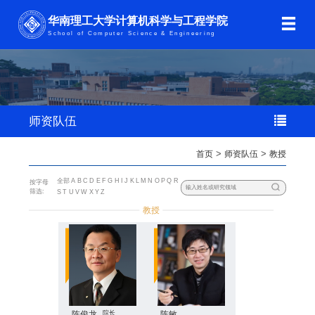
华南理工大学计算机科学与工程学院
School of Computer Science & Engineering
师资队伍
首页
>
师资队伍
>
教授
全部
A
B
C
D
E
F
G
H
I
J
K
L
M
N
O
P
Q
R
按字母
筛选:
S
T
U
V
W
X
Y
Z
教授
陈俊龙
院长
陈敏