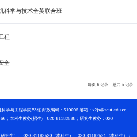
机科学与技术全英联合班
工程
安全
每页
6
记录
总共
5
记录
程学院B3栋 邮政编码：510006 邮箱：x2js@scut.edu.cn
566；本科生教务(招生)：020-81182588；研究生教务：020-
9（研究生）、 020-81182520（本科生）、020-81182521（本科生）；