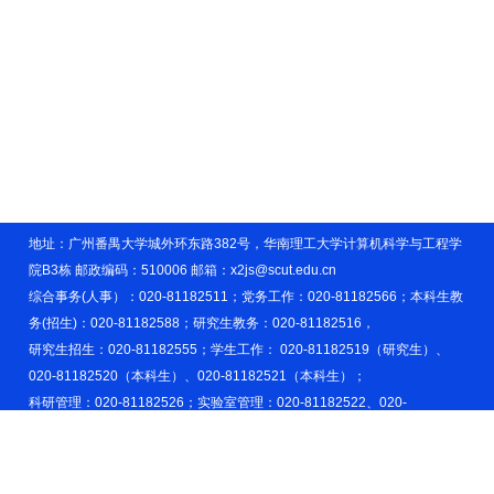
地址：广州番禺大学城外环东路382号，华南理工大学计算机科学与工程学
院B3栋 邮政编码：510006 邮箱：x2js@scut.edu.cn
综合事务(人事）：020-81182511；党务工作：020-81182566；本科生教
务(招生)：020-81182588；研究生教务：020-81182516，
研究生招生：020-81182555；学生工作： 020-81182519（研究生）、
020-81182520（本科生）、020-81182521（本科生）；
科研管理：020-81182526；实验室管理：020-81182522、020-
81182523。