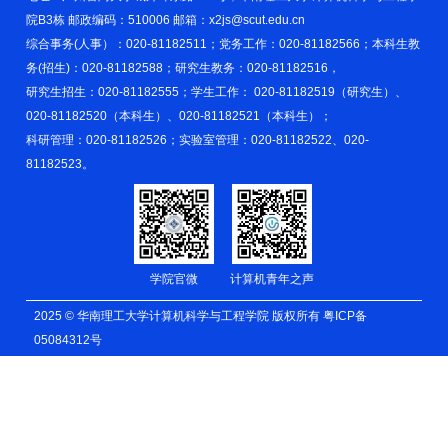
院B3栋 邮政编码：510006 邮箱：x2js@scut.edu.cn
综合事务(人事）：020-81182511；党务工作：020-81182566；本科生教
务(招生)：020-81182588；研究生教务：020-81182516，
研究生招生：020-81182555；学生工作： 020-81182519（研究生）、
020-81182520（本科生）、020-81182521（本科生）；
科研管理：020-81182526；实验室管理：020-81182522、020-
81182523。
学院官微
计算机青年之声
2025 © 华南理工大学计算机科学与工程学院 版权所有
粤ICP备
05084312号