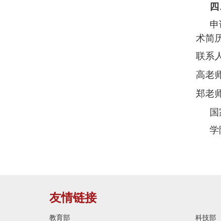
四
申
术简
联系
高老
郑老
国
学
友情链接
教育部
科技部