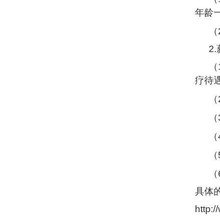
年龄
（
2.
（
疗待
（
（
（
（
（
具体
http: