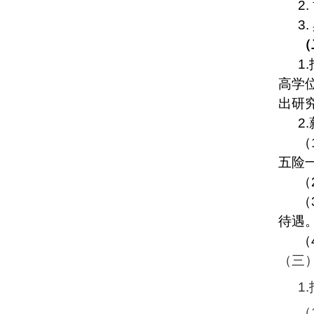
2.
3.
（
1.
高学
出研
2.
（
五险
（
（
待遇
（
（三
1.
（