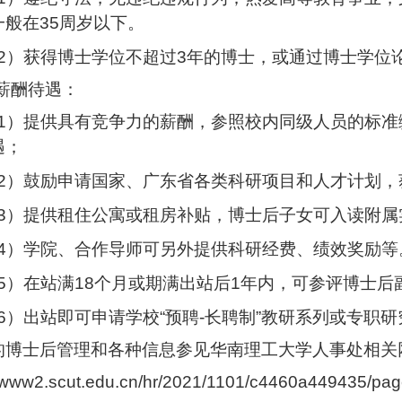
一般在
35
周岁以下。
2
）获得博士学位不超过
3
年的博士，或通过博士学位
薪酬待遇：
1
）提供具有竞争力的薪酬，参照校内同级人员的标准
遇；
2
）鼓励申请国家、广东省各类科研项目和人才计划，
3
）提供租住公寓或租房补贴，博士后子女可入读附属
4
）学院、合作导师可另外提供科研经费、绩效奖励等
5
）在站满
18
个月或期满出站后
1
年内，可参评博士后
6
）出站即可申请学校
“
预聘
-
长聘制
”
教研系列或专职研
的博士后管理和各种信息参见华南理工大学人事处相关
//www2.scut.edu.cn/hr/2021/1101/c4460a449435/pag