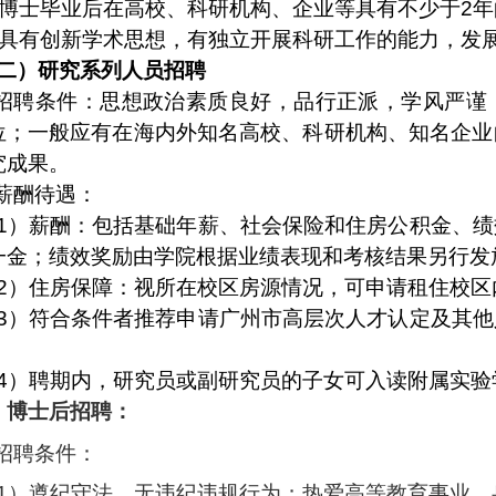
博士毕业后在高校、科研机构、企业等具有不少于
2
年
具有创新学术思想，有独立开展科研工作的能力，发
二）研究系列人员招聘
招聘条件：思想政治素质良好，品行正派，学风严谨
位；一般应有在海内外知名高校、科研机构、知名企业
究成果。
薪酬待遇：
1
）薪酬：包括基础年薪、社会保险和住房公积金、绩
一金；绩效奖励由学院根据业绩表现和考核结果另行发
2
）住房保障：视所在校区房源情况，可申请租住校区
3
）符合条件者推荐申请广州市高层次人才认定及其他
。
4
）聘期内，研究员或副研究员的子女可入读附属实验
）
博士后招聘：
招聘条件：
1
）遵纪守法，无违纪违规行为；热爱高等教育事业，