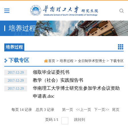
培养过程
培养过程
下载专区
>
>
>
首页
培养过程
全日制学术型博士
下载专区
领取毕业证委托书
2017-12-29
教学（社会）实践报告书
2017-12-29
华南理工大学博士研究生参加学术会议资助
2017-12-29
申请表.doc
每页
14
记录
总共
3
记录
第一页
<<上一页
下一页>>
尾页
页码
1
/
1
跳转到