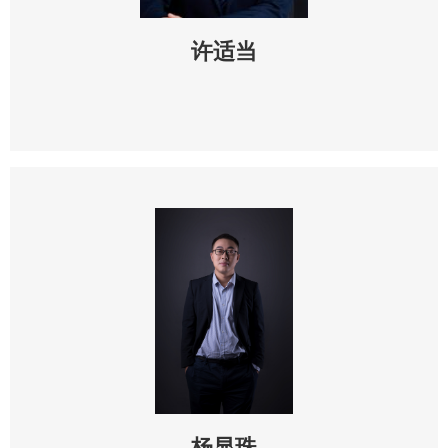
许适当
杨显珠