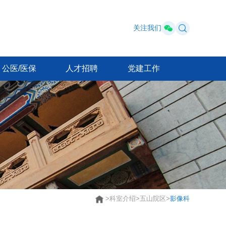
关注我们
公医/医保
人才招聘
党建工作
>
科室介绍
>
五山院区
>
影像科