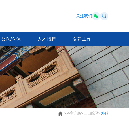
关注我们
公医/医保
人才招聘
党建工作
>
科室介绍
>
五山院区
>
外科