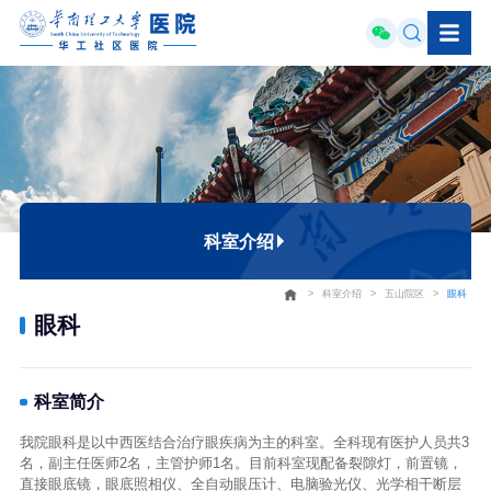
科室介绍
>
科室介绍
>
五山院区
>
眼科
五山院区
眼科
大学城院区
广州国际院区
科室简介
我院眼科是以中西医结合治疗眼疾病为主的科室。全科现有医护人员共3
名，副主任医师2名，主管护师1名。目前科室现配备裂隙灯，前置镜，
直接眼底镜，眼底照相仪、全自动眼压计、电脑验光仪、光学相干断层