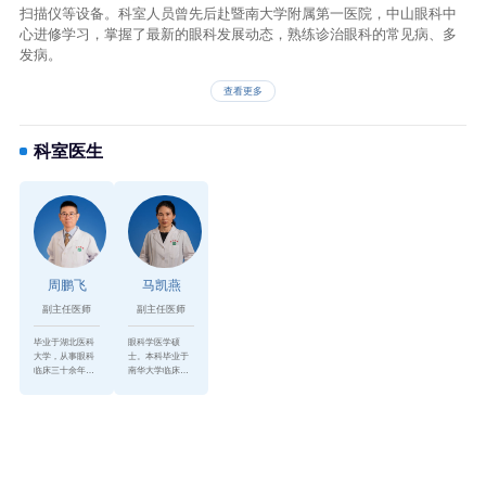
扫描仪等设备。科室人员曾先后赴暨南大学附属第一医院，中山眼科中
心进修学习，掌握了最新的眼科发展动态，熟练诊治眼科的常见病、多
发病。
查看更多
科室医生
周鹏飞
马凯燕
副主任医师
副主任医师
毕业于湖北医科
​眼科学医学硕
大学，从事眼科
士。本科毕业于
临床三十余年，
南华大学临床医
对眼科常见病、
疗专业，在湖南
多发病的诊疗具
省邵阳市中心医
有较丰富的临床
院工作7年，2005
经验，对眼科疑
年调入华工医
难...
院，...