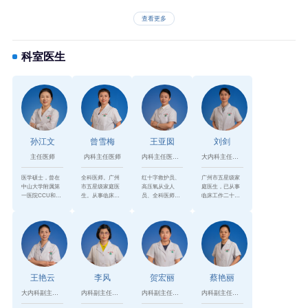
查看更多
科室医生
孙江文
曾雪梅
王亚囡
刘剑
主任医师
内科主任医师
内科主任医师、体检中心主任
大内科主任，主任医师
医学硕士，曾在
全科医师。广州
红十字救护员、
广州市五星级家
中山大学附属第
市五星级家庭医
高压氧从业人
庭医生，已从事
一医院CCU和华
生。从事临床工
员、全科医师、
临床工作二十
侨医院心内科进
作20多年，本科
健康理师，在二
年。硕士毕业于
修。现任广东省
毕业于中山医科
级甲等医院工作
中山大学，本科
高校医疗保健协
大学，硕士毕业
二十余年，一直
毕业于中南大
会副会长，广东
于广西医科大
从事内科临床医
学。有多年三甲
省...
学，...
疗和...
医院工...
王艳云
李风
贺宏丽
蔡艳丽
大内科副主任，副主任医师
内科副主任医师，全科医师
内科副主任医师
内科副主任医师