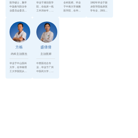
医学硕士，脑卒
毕业于潍坊医学
全科医师。毕业
1992年毕业于新
中急救与防治专
院，在临床一线
于中南大学湘雅
乡医学院临床医
业委员会委员。
工作20余年，曾
医学院，在华南
学专业，2001年
毕业于中山大
在暨南大学附属
理工大学医院内
赴西安交通大学
学，主攻神经内
第一医院心血管
科工作二十余
第一临床医学院
科，参编《神经
内科进修学习。
年，曾在中山三
进修学习，2008
遗传病学》第三
院内分泌科进修
年赴华侨医院进
版。...
半年...
修...
方栋
盛倩倩
内科主治医生
主治医师
毕业于中山医科
中西医结合专
大学，在华南理
业，毕业于广州
工大学医院从事
中医药大学，在
临床工作二十多
临床一线工作10
年，临床经验丰
余年，主要从事
富，覃研中西医
内科及中医疾病
理。
的临床诊疗，对
内科...