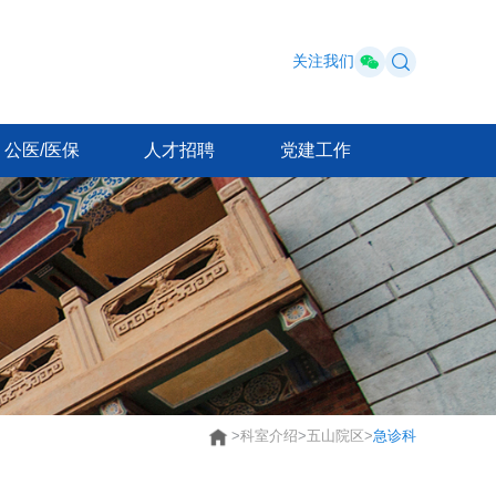
关注我们
公医/医保
人才招聘
党建工作
>
科室介绍
>
五山院区
>
急诊科