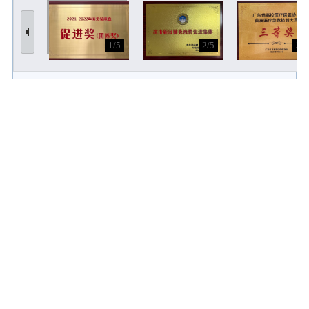
1/5
2/5
3/5