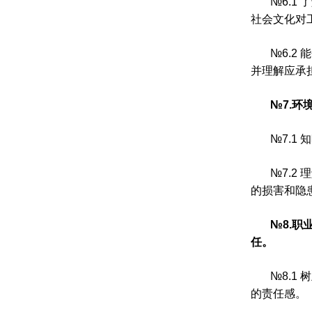
№
6.1
了
社会文化对
№
6.2
能
并理解应承
№
7.
环
№
7.1
知
№
7.2
理
的损害和隐
№
8.
职
任。
№
8.1
树
的责任感。