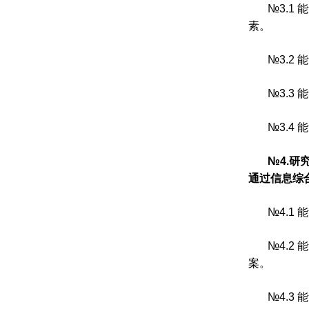
№
3.1
能
素。
№
3.2
能
№
3.3
能
№
3.4
能
№
4.
研
通过信息综
№
4.1
能
№
4.2
能
案。
№
4.3
能