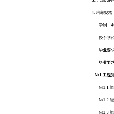
工，知识的
4.
培养规格
学制：
4
授予学
毕业要
毕业要
№1.
工程
№
1.1
能
№
1.2
能
№
1.3
能