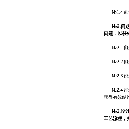
№
1.4
能
№
2.
问
问题，以获
№
2.1
能
№
2.2
能
№
2.3
能
№
2.4
能
获得有效结
№
3.
设
工艺流程，