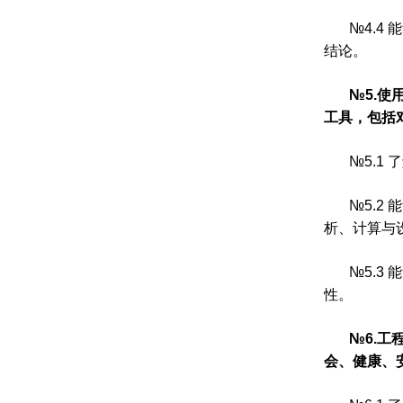
№
4.4
能
结论。
№
5.
使
工具，包括
№
5.1
了
№
5.2
能
析、计算与
№
5.3
能
性。
№
6.
工
会、健康、