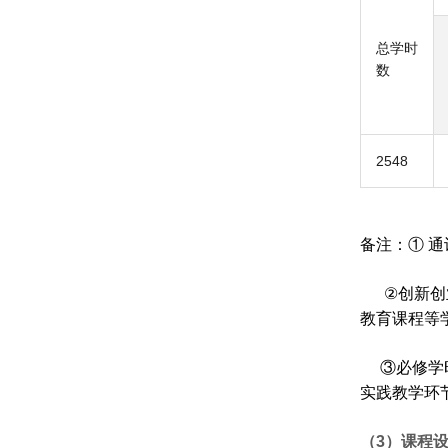
总学时
数
2548
备
注：① 
②
创新创
教育课程等
③
必修学
实践教学环
（
3
）课程