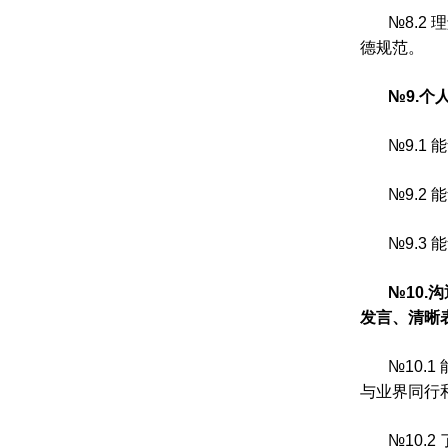
№
8.2
理
德规范。
№
9.
个
№
9.1
能
№
9.2
能
№
9.3
能
№
10.
沟
发言、清晰
№
10.1
与业界同行
№
10.2