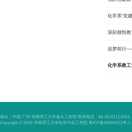
化学系“党建
深刻领悟教
追梦前行—
化学系教工
地址：中国 广州 华南理工大学逸夫工程馆 联系电话：86-20-87112053
Copyright ©
2026
华南理工大学化学与化工学院
粤ICP备05084312号-1