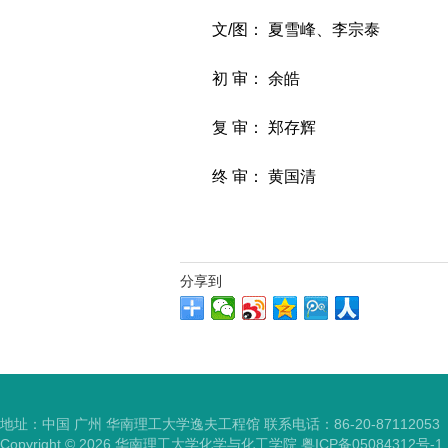
文/图： 夏雪峰、李宗泰
初 审： 余皓
复 审： 郑存辉
终 审： 黄国清
分享到
地址：中国 广州 华南理工大学逸夫工程馆 联系电话：86-20-87112053
Copyright ©
2026
华南理工大学化学与化工学院
粤ICP备05084312号-1