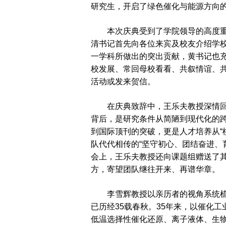
研究生，开启了绿色催化与能源方向
本次庆典受到了学院领导的高度
清书记首先向各位来宾及校友介绍学校
一学科所做出的突出贡献，黄书记也
校发展、常回母校看看、共叙情谊、
活动或发来贺信。
在庆典致辞中，王乐夫教授深情回
背后，是研究条件从简陋到现代化的
到国际顶刊的突破，更是人才培养从“
队代代相传的“坚守初心、团结奋进、
会上，王乐夫教授还向课题组赠送了
方，寄望团队继往开来、再谱华章。
李雪辉教授以亲历者的视角系统梳
已历经35载春秋。35年来，以催化
低温选择性催化还原、离子液体、生