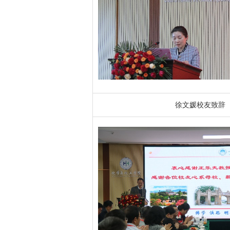
徐文媛校友致辞