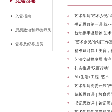
党建园地
1
艺术学院“艺术乡见”
入党指南
2
书记思政第一课|就
思想政治和师德师风
3
校地携手谱新篇 艺
4
“艺术乡见”合唱工作
党委及纪委成员
5
精准赋能鹤山美育，
6
艺法交融探发展 廉
7
扎实推进“双百行动” 
8
AI+生活+工程+艺
9
艺术学院党委开展"严
10
院长思政课｜教育强
11
书记思政课｜铭记历
12
艺术学院学习贯彻习