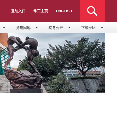
登陆入口
华工主页
搜索
ENGLISH
党建园地
院务公开
下载专区